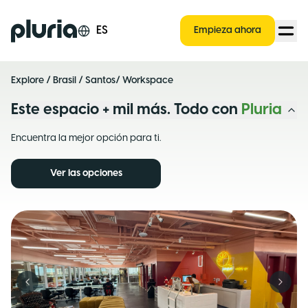
Logo Pluria
ES
Empieza ahora
Explore
/
Brasil
/
Santos
/ Workspace
Este espacio + mil más. Todo con
Pluria
Encuentra la mejor opción para ti.
Ver las opciones
Previous slide
Next s