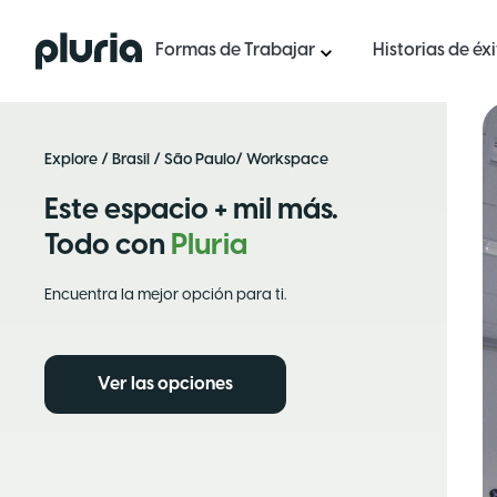
Logo Pluria
Formas de Trabajar
Historias de éx
Explore
/
Brasil
/
São Paulo
/ Workspace
Este espacio + mil más.
Todo con
Pluria
Encuentra la mejor opción para ti.
Ver las opciones