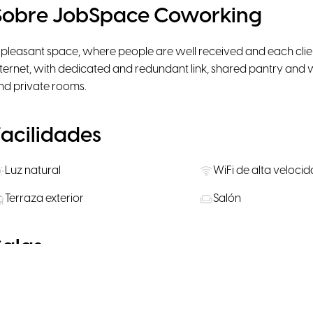
Sobre JobSpace Coworking
 pleasant space, where people are well received and each clien
nternet, with dedicated and redundant link, shared pantry and 
nd private rooms.
Facilidades
Luz natural
WiFi de alta veloci
Terraza exterior
Salón
Salas