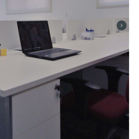
Next sli