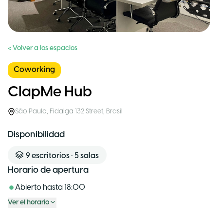
< Volver a los espacios
Coworking
ClapMe Hub
São Paulo
,
Fidalga 132 Street
,
Brasil
Disponibilidad
9
escritorios
•
5
salas
Horario de apertura
Abierto hasta
18:00
Ver el horario