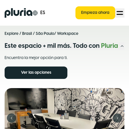
Logo Pluria
ES
Empieza ahora
Explore
/
Brasil
/
São Paulo
/ Workspace
Este espacio + mil más. Todo con
Pluria
Encuentra la mejor opción para ti.
Ver las opciones
Previous slide
Next s