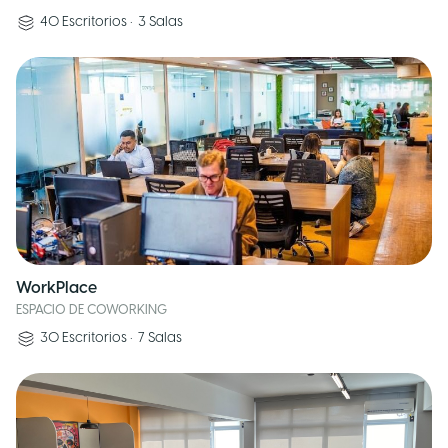
40
Escritorios
•
3
Salas
WorkPlace
ESPACIO DE COWORKING
30
Escritorios
•
7
Salas