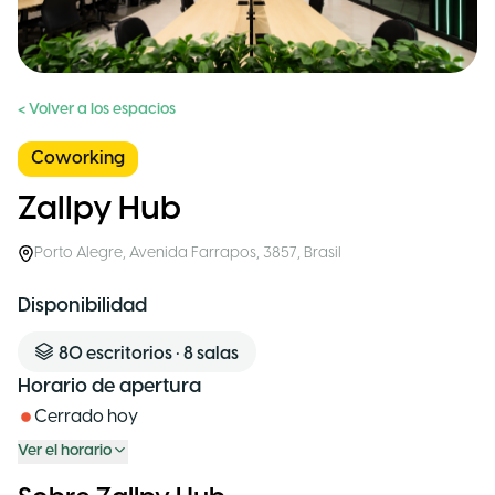
< Volver a los espacios
Coworking
Zallpy Hub
Porto Alegre
,
Avenida Farrapos, 3857
,
Brasil
Disponibilidad
80
escritorios
•
8
salas
Horario de apertura
Cerrado hoy
Ver el horario