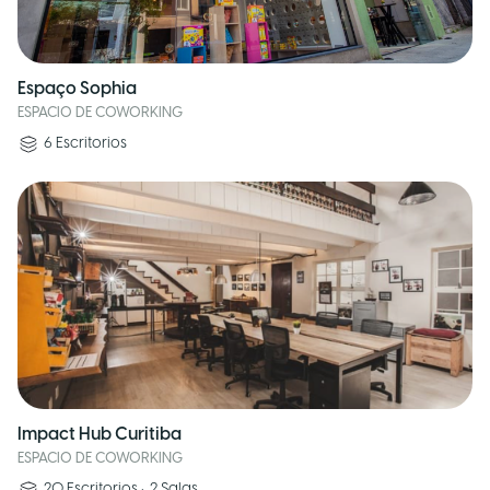
Espaço Sophia
ESPACIO DE COWORKING
6
Escritorios
Impact Hub Curitiba
ESPACIO DE COWORKING
20
Escritorios
•
2
Salas