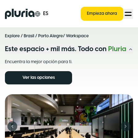
Logo Pluria
ES
Empieza ahora
Explore
/
Brasil
/
Porto Alegre
/ Workspace
Este espacio + mil más. Todo con
Pluria
Encuentra la mejor opción para ti.
Ver las opciones
Previous slide
Next s