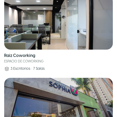
Raiz Coworking
ESPACIO DE COWORKING
3
Escritorios
•
7
Salas