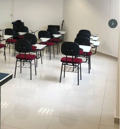
Next sli