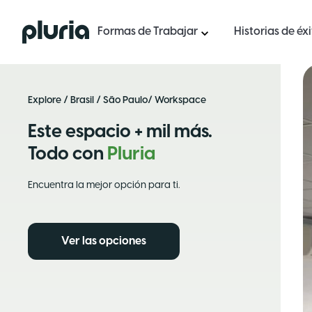
Logo Pluria
Formas de Trabajar
Historias de éx
Explore
/
Brasil
/
São Paulo
/ Workspace
Este espacio + mil más.
Todo con
Pluria
Encuentra la mejor opción para ti.
Ver las opciones