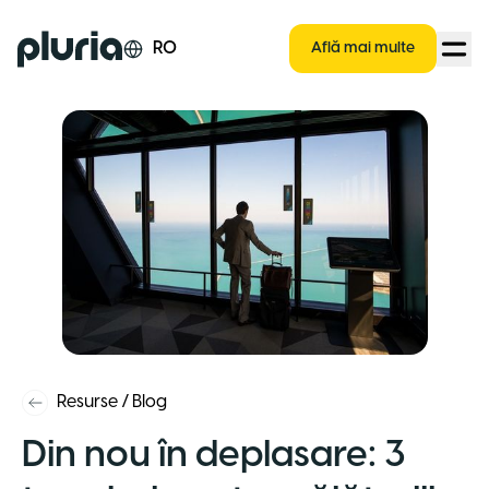
Logo Pluria
RO
Află mai multe
Resurse
/
Blog
Din nou în deplasare: 3