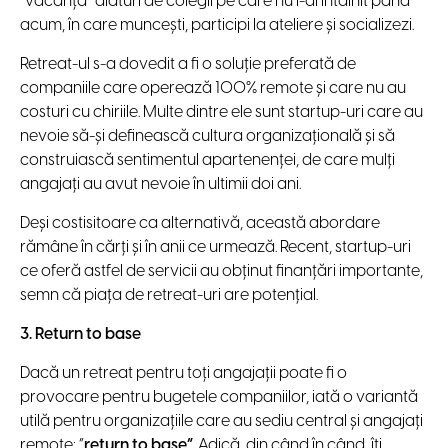
“vacanță” alături de colegii pe care nu i-ai întâlnit până
acum, în care muncești, participi la ateliere și socializezi.
Retreat-ul s-a dovedit a fi o soluție preferată de
companiile care operează 100% remote și care nu au
costuri cu chiriile. Multe dintre ele sunt startup-uri care au
nevoie să-și definească cultura organizațională și să
construiască sentimentul apartenenței, de care mulți
angajați au avut nevoie în ultimii doi ani.
Deși costisitoare ca alternativă, această abordare
rămâne în cărți și în anii ce urmează. Recent, startup-uri
ce oferă astfel de servicii au obținut finanțări importante,
semn că piața de retreat-uri are potențial.
3. Return to base
Dacă un retreat pentru toți angajații poate fi o
provocare pentru bugetele companiilor, iată o variantă
utilă pentru organizațiile care au sediu central și angajați
remote: “
return to base”
. Adică, din când în când, îți