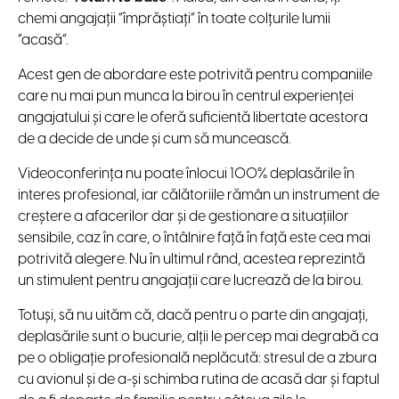
chemi angajații “împrăștiați” în toate colțurile lumii
“acasă”.
Acest gen de abordare este potrivită pentru companiile
care nu mai pun munca la birou în centrul experienței
angajatului și care le oferă suficientă libertate acestora
de a decide de unde și cum să muncească.
Videoconferința nu poate înlocui 100% deplasările în
interes profesional, iar călătoriile rămân un instrument de
creștere a afacerilor dar și de gestionare a situațiilor
sensibile, caz în care, o întâlnire față în față este cea mai
potrivită alegere. Nu în ultimul rând, acestea reprezintă
un stimulent pentru angajații care lucrează de la birou.
Totuși, să nu uităm că, dacă pentru o parte din angajați,
deplasările sunt o bucurie, alții le percep mai degrabă ca
pe o obligație profesională neplăcută: stresul de a zbura
cu avionul și de a-și schimba rutina de acasă dar și faptul