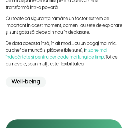
de a fi departe de familie pentru câteva zile le
transformă într-o povară.
Cu toate că siguranța rămâne un factor extrem de
important în acest moment, oamenii au sete de explorare
și sunt gata să plece din nou în deplasare.
De data aceasta însă, în alt mod… cu un bagaj mai mic,
cu chef de muncă și plăcere (bleisure), î
n zone mai
îndepărtate și pentru perioade mai lungi de timp
. Tot ce
au nevoie, spun mulți, este flexibilitatea.
Well-being