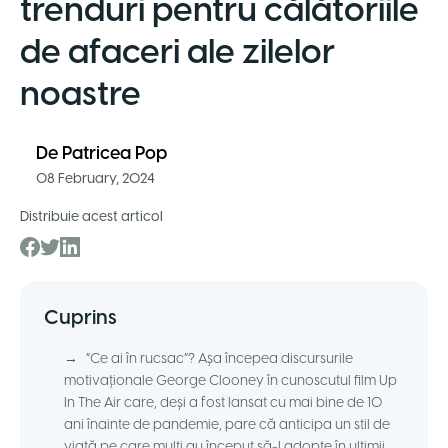
trenduri pentru călătoriile
de afaceri ale zilelor
noastre
De
Patricea Pop
08 February, 2024
Distribuie acest articol
Cuprins
→
“Ce ai în rucsac”? Așa începea discursurile
motivaționale George Clooney în cunoscutul film Up
In The Air care, deși a fost lansat cu mai bine de 10
ani înainte de pandemie, pare că anticipa un stil de
viață pe care mulți au început să-l adopte în ultimii