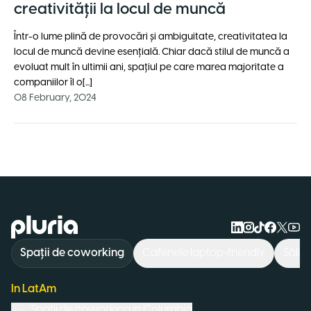
creativității la locul de muncă
Într-o lume plină de provocări și ambiguitate, creativitatea la
locul de muncă devine esențială. Chiar dacă stilul de muncă a
evoluat mult în ultimii ani, spațiul pe care marea majoritate a
companiilor îl o[...]
08 February, 2024
Logo Pluria
Spații de coworking
Cafenele laptop-friendly
Săli 
In LatAm
Spații de coworking in
Columbia