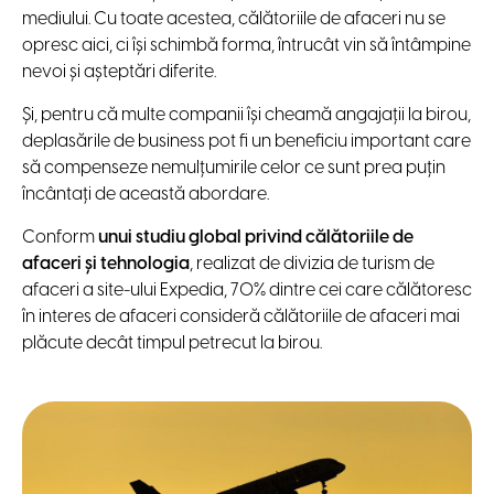
mediului. Cu toate acestea, călătoriile de afaceri nu se
opresc aici, ci își schimbă forma, întrucât vin să întâmpine
nevoi și așteptări diferite.
Și, pentru că multe companii își cheamă angajații la birou,
deplasările de business pot fi un beneficiu important care
să compenseze nemulțumirile celor ce sunt prea puțin
încântați de această abordare.
Conform
unui studiu global privind călătoriile de
afaceri și tehnologia
, realizat de divizia de turism de
afaceri a site-ului Expedia, 70% dintre cei care călătoresc
în interes de afaceri consideră călătoriile de afaceri mai
plăcute decât timpul petrecut la birou.