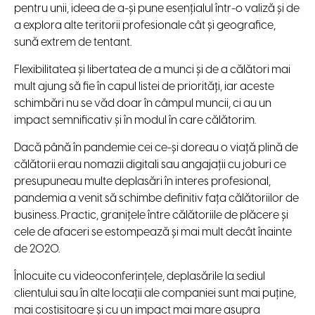
pentru unii, ideea de a-și pune esențialul într-o valiză și de
a explora alte teritorii profesionale cât și geografice,
sună extrem de tentant.
Flexibilitatea și libertatea de a munci și de a călători mai
mult ajung să fie în capul listei de priorități, iar aceste
schimbări nu se văd doar în câmpul muncii, ci au un
impact semnificativ și în modul în care călătorim.
Dacă până în pandemie cei ce-și doreau o viață plină de
călătorii erau nomazii digitali sau angajații cu joburi ce
presupuneau multe deplasări în interes profesional,
pandemia a venit să schimbe definitiv fața călătoriilor de
business. Practic, granițele între călătoriile de plăcere și
cele de afaceri se estompează și mai mult decât înainte
de 2020.
Înlocuite cu videoconferințele, deplasările la sediul
clientului sau în alte locații ale companiei sunt mai puține,
mai costisitoare și cu un impact mai mare asupra