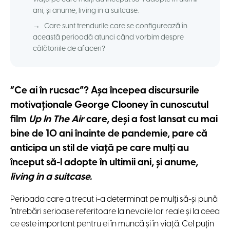
ani, și anume, living in a suitcase.
→
Care sunt trendurile care se configurează în
această perioadă atunci când vorbim despre
călătoriile de afaceri?
“Ce ai în rucsac”? Așa începea discursurile
motivaționale George Clooney în cunoscutul
film
Up In The Air
care, deși a fost lansat cu mai
bine de 10 ani înainte de pandemie, pare că
anticipa un stil de viață pe care mulți au
început să-l adopte în ultimii ani, și anume,
living in a suitcase.
Perioada care a trecut i-a determinat pe mulți să-și pună
întrebări serioase referitoare la nevoile lor reale și la ceea
ce este important pentru ei în muncă și în viață. Cel puțin