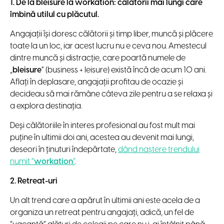
1. De la bleisure la workation: călătorii mai lungi care
îmbină utilul cu plăcutul.
Angajații își doresc călătorii și timp liber, muncă și plăcere
toate la un loc, iar acest lucru nu e ceva nou. Amestecul
dintre muncă și distracție, care poartă numele de
„
bleisure
” (business + leisure) există încă de acum 10 ani.
Aflați în deplasare, angajații profitau de ocazie și
decideau să mai rămâne câteva zile pentru a se relaxa și
a explora destinația.
Deși călătoriile în interes profesional au fost mult mai
puține în ultimii doi ani, acestea au devenit mai lungi,
deseori în ținuturi îndepărtate,
dând naștere trendului
numit ”
workation
”
.
2.
Retreat-uri
Un alt trend care a apărut în ultimii ani este acela de a
organiza un retreat pentru angajați, adică, un fel de