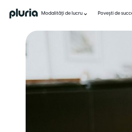
Logo Pluria
Modalități de lucru
Povești de succ