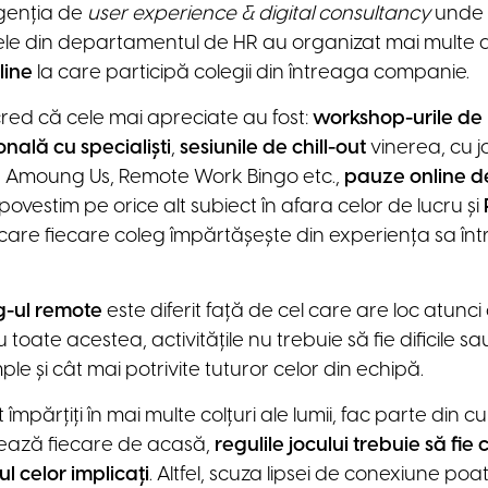
agenția de
user experience & digital consultancy
unde l
e din departamentul de HR au organizat mai multe ac
line
la care participă colegii din întreaga companie.
cred că cele mai apreciate au fost:
workshop-urile de n
nală cu specialiști
,
sesiunile de chill-out
vinerea, cu j
, Amoung Us, Remote Work Bingo etc.,
pauze online d
ovestim pe orice alt subiect în afara celor de lucru și
 care fiecare coleg împărtășește din experiența sa înt
g-ul remote
este diferit față de cel care are loc atunc
Cu toate acestea, activitățile nu trebuie să fie dificile sau
e și cât mai potrivite tuturor celor din echipă.
împărțiți în mai multe colțuri ale lumii, fac parte din cul
crează fiecare de acasă,
regulile jocului trebuie să fie
ul celor implicați
. Altfel, scuza lipsei de conexiune po