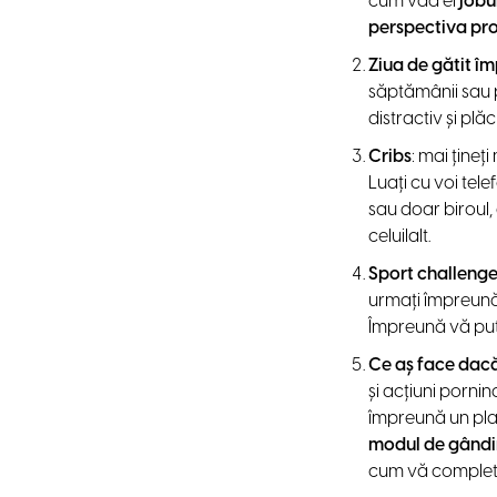
cum văd ei
jobu
perspectiva pr
Ziua de gătit î
săptămânii sau p
distractiv și plă
Cribs
: mai ține
Luați cu voi tele
sau doar biroul,
celuilalt.
Sport challeng
urmați împreună
Împreună vă put
Ce aș face dac
și acțiuni pornin
împreună un plan
modul de gândi
cum vă completați