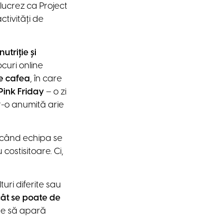
ucrez ca Project
tivități de
utriție și
ocuri online
e cafea
, în care
Pink Friday
– o zi
r-o anumită arie
i când echipa se
 costisitoare. Ci,
turi diferite sau
 cât se poate de
ate să apară