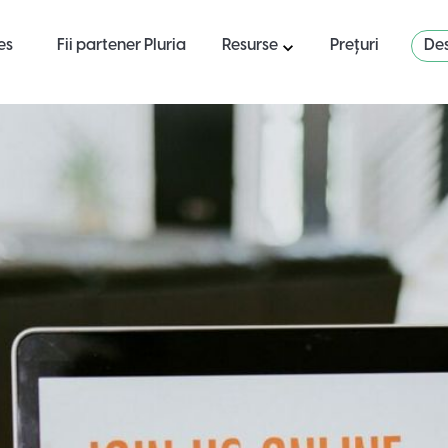
es
Fii partener Pluria
Resurse
Prețuri
Des