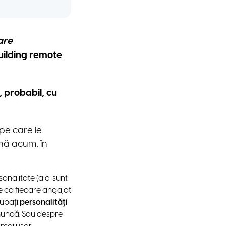
are
building remote
, probabil, cu
 pe care le
ână acum, în
onalitate (aici sunt
ste ca fiecare angajat
rupați
personalități
 muncă. Sau despre