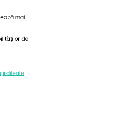
reează mai
lităților de
i diferite