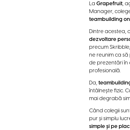
La
Grapefruit
, 
Manager, colegel
teambuilding on
Dintre acestea, 
dezvoltare perso
precum Skribble
ne reunim ca să p
de prezentări în
profesională.
Da,
teambuildin
întâlnește fizic. 
mai degrabă simpl
Când colegii sunt 
pur și simplu lu
simple și pe plac