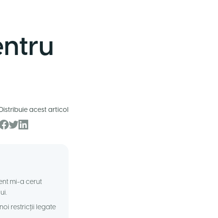
entru
Distribuie acest articol
nt mi-a cerut
ui.
i restricții legate