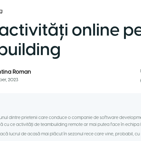
g
activități online p
uilding
ntina Roman
er, 2023
unul dintre prietenii care conduce o companie de software developme
ură cu ce activități de teambuilding remote ar mai putea face în echipa l
facă lucrul de acasă mai plăcut în sezonul rece care vine, probabil, cu no