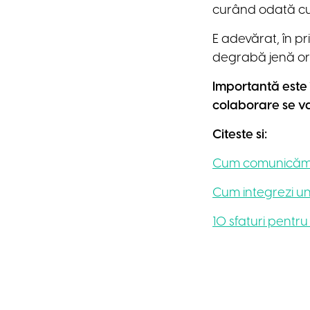
curând odată cu 
E adevărat, în p
degrabă jenă ori
Importantă este î
colaborare se v
Citeste si:
Cum comunicăm cu
Cum integrezi un
10 sfaturi pentr