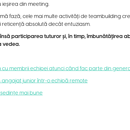
ieșirea din meeting.
rimă fază, cele mai multe activități de teambuilding c
 reticență absolută decât entuziasm.
nsă participarea tuturor și, în timp, îmbunătățirea abi
a vedea.
 membrii echipei atunci când fac parte din generați
 angajat junior într-o echipă remote
u ședințe mai bune