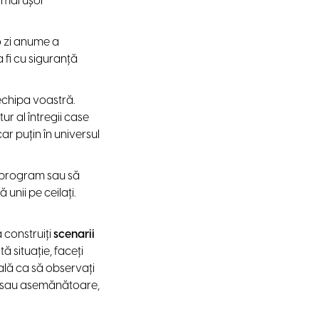
e mai ușor
o zi anume a
fi cu siguranță
echipa voastră.
tur al întregii case
r puțin în universul
e program sau să
 unii pe ceilați.
 construiți
scenarii
ă situație, faceți
ală ca să observați
ite sau asemănătoare,