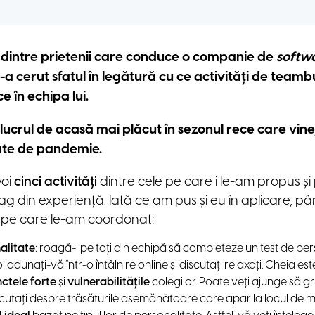
 dintre prietenii care conduce o companie de
softw
-a cerut sfatul în legătură cu ce activități de team
e în echipa lui.
 lucrul de acasă mai plăcut în sezonul rece care vine
egate de pandemie.
voi
cinci activități
dintre cele pe care i le-am propus și
 din experiență. Iată ce am pus și eu în aplicare, p
 pe care le-am coordonat:
alitate
: roagă-i pe toți din echipă să completeze un test de pers
oi adunați-vă într-o întâlnire online și discutați relaxați. Cheia e
ctele forte
și
vulnerabilitățile
colegilor. Poate veți ajunge să g
scutați despre trăsăturile asemănătoare care apar la locul de