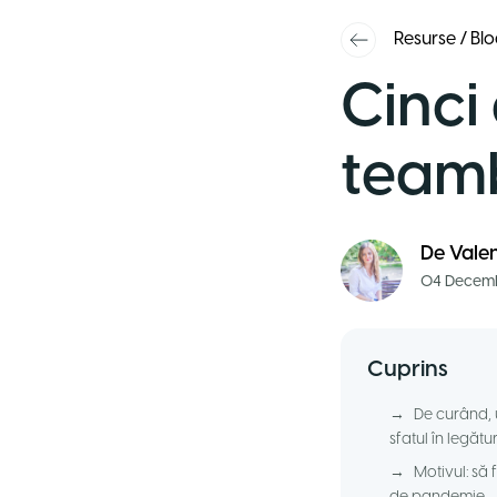
Resurse
/
Blo
Cinci 
teamb
De
Vale
04 Decemb
Cuprins
→
De curând, 
sfatul în legăt
→
Motivul: să 