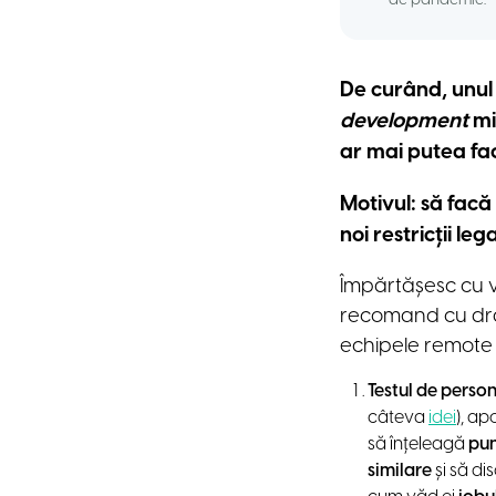
de pandemie.
De curând, unul
development
mi
ar mai putea fac
Motivul: să facă
noi restricții l
Împărtășesc cu 
recomand cu drag
echipele remote
Testul de person
câteva
idei
), ap
să înțeleagă
pun
similare
și să di