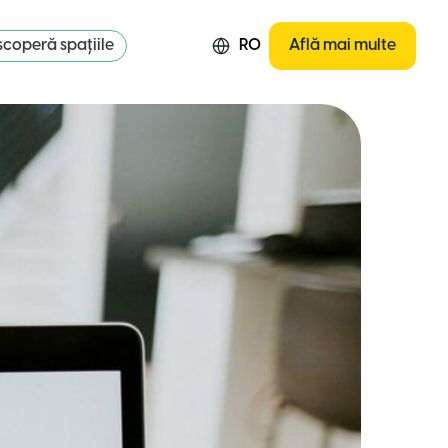
coperă spațiile
RO
Află mai multe