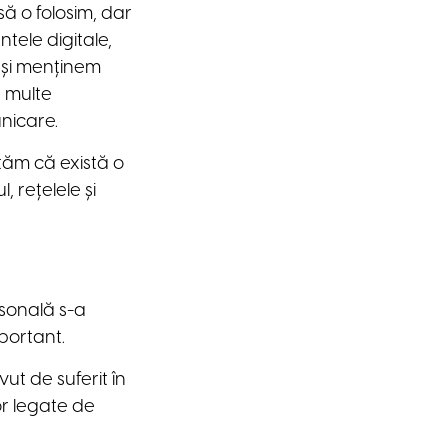
să o folosim, dar
ntele digitale,
m și menținem
r multe
nicare.
tăm că există o
, rețelele și
rsonală s-a
mportant.
vut de suferit în
or legate de