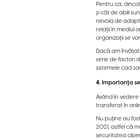
Pentru ca, dincol
și cât de abili s
nevoia de adaptar
relații în mediul
organizații se v
Dacă am învățat 
serie de factori 
sistemele cad sa
4.
Importanța sec
Având în vedere 
transferat în onl
Nu puține au fost 
2021, astfel că m
securitatea ciber