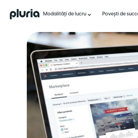
Logo Pluria
Modalități de lucru
Povești de succ