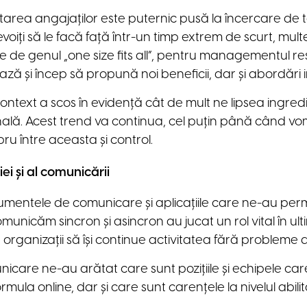
area angajaților este puternic pusă la încercare de 
voiți să le facă față într-un timp extrem de scurt, mul
ție de genul „one size fits all”, pentru managementul 
ză și încep să propună noi beneficii, dar și abordări i
ontext a scos în evidență cât de mult ne lipsea ingred
onală. Acest trend va continua, cel puțin până când vo
bru între aceasta și control.
ei și al comunicării
rumentele de comunicare și aplicațiile care ne-au p
municăm sincron și asincron au jucat un rol vital în ultimi
organizații să își continue activitatea fără probleme 
nicare ne-au arătat care sunt pozițiile și echipele ca
mula online, dar și care sunt carențele la nivelul abilită