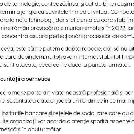
o de tehnologie, contează, însă, și cât de bine reușim 
untem în a jongla cu cuvintele în mediul virtual. Compete
e la noile tehnologii, dar și eficiența cu care stabili
 online rămân provocări ale muncii remote și în 2022, ia
or concentra asupra perfecționării proceselor de comu
ceva, este că ne putem adapta repede, dar să nu ui
de care depindem: nu toți avem internet stabil tot timpul
u sunt atacate, ceea ce ne duce la punctul următor.
urității cibernetice
că o mare parte din viața noastră profesională și pe
ine, securitatea datelor joacă un rol din ce în ce mai i
instituțiile bancare și rețelele de socializare care au a
ulte organizații vor acorda o atenție sporită aspectel
netică și în anul următor.