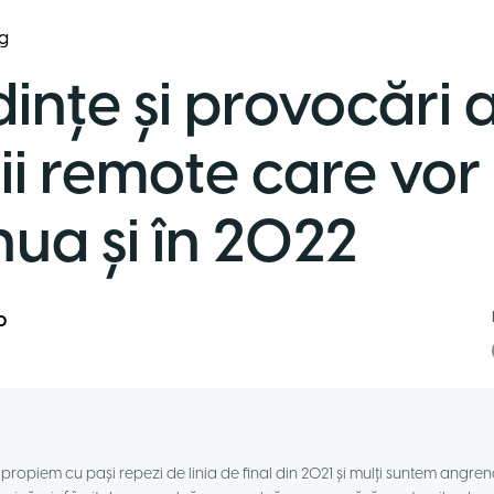
g
dințe și provocări 
i remote care vor
nua și în 2022
p
propiem cu pași repezi de linia de final din 2021 și mulți suntem angrena