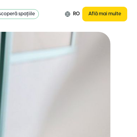
coperă spațiile
RO
Află mai multe