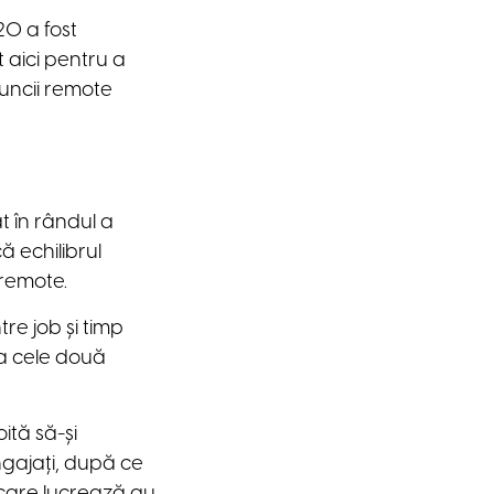
20 a fost
t aici pentru a
muncii remote
t în rândul a
ă echilibrul
 remote.
ntre job și timp
ita cele două
oită să-și
ngajați, după ce
n care lucrează au