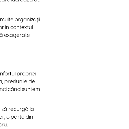
 multe organizații
r în contextul
că exagerate.
fortul propriei
a, presiunile de
atunci când suntem
 să recurgă la
r, o parte din
cru.