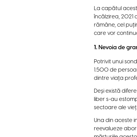
La capătul acestu
încălzirea, 2021 
rămâne, cel puți
care vor continua
1.
Nevoia de gra
Potrivit unui son
1.500 de persoa
dintre viața pro
Deși există difere
liber s-au estomp
sectoare ale vieț
Una din aceste ind
reevalueze abord
mărturiile acesto