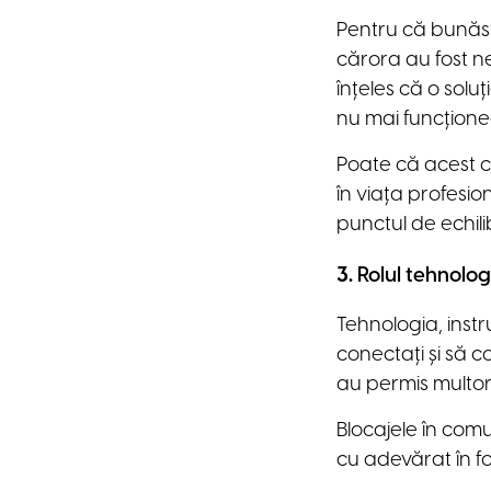
Pentru că bunăst
cărora au fost ne
înțeles că o solu
nu mai funcționea
Poate că acest c
în viața profesi
punctul de echili
3.
Rolul tehnologi
Tehnologia, inst
conectați și să co
au permis multor 
Blocajele în comu
cu adevărat în for