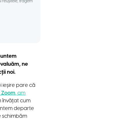
i reușitele, tragem
 suntem
eevaluăm, ne
ii noi.
 ieșire pare că
e
Zoom
, am
m învățat cum
suntem departe
ne schimbăm