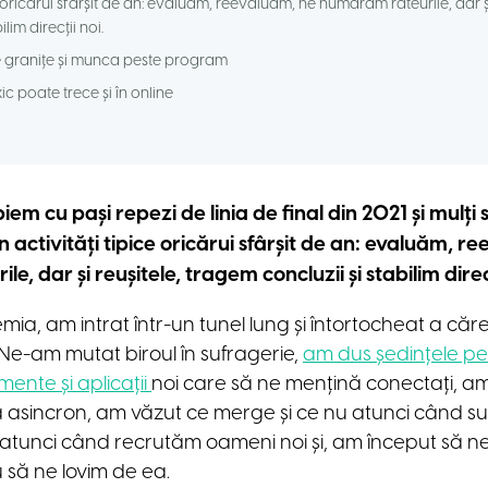
ce oricărui sfârșit de an: evaluăm, reevaluăm, ne numărăm rateurile, dar ș
ilim direcții noi.
e granițe și munca peste program
xic poate trece și în online
iem cu pași repezi de linia de final din 2021 și mulți
n activități tipice oricărui sfârșit de an: evaluăm, r
, dar și reușitele, tragem concluzii și stabilim direcț
, am intrat într-un tunel lung și întortocheat a cărei
 Ne-am mutat biroul în sufragerie,
am dus ședințele p
ente și aplicații
noi care să ne mențină conectați, a
asincron, am văzut ce merge și ce nu atunci când 
 atunci când recrutăm oameni noi și, am început să 
 să ne lovim de ea.