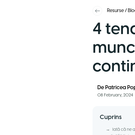
Resurse
/
Blo
4 ten
munci
conti
De
Patricea Po
08 February, 2024
Cuprins
→
Iată că ne a