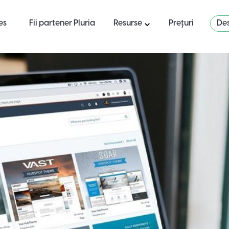
es
Fii partener Pluria
Resurse
Prețuri
Des