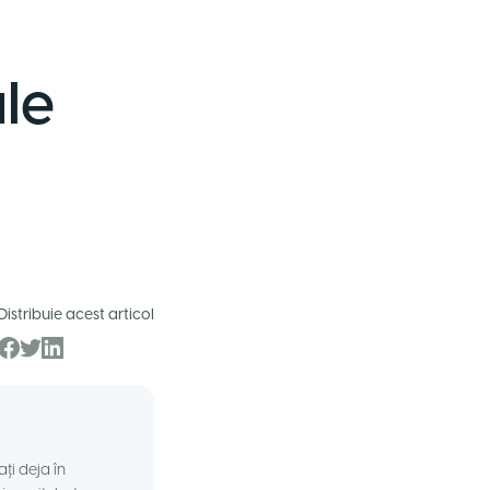
ale
Distribuie acest articol
ți deja în