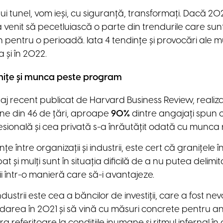
i tunel, vom ieși, cu siguranță, transformați. Dacă 20
a venit să pecetluiască o parte din trendurile care sun
n pentru o perioadă. Iata 4 tendințe și provocări ale 
 și în 2022.
nițe și munca peste program
daj recent publicat de Harvard Business Review, realiza
ne din 46 de țări, aproape
90%
dintre angajați spun c
fesională și cea privată s-a înrăutățit odată cu munca
nțe între organizații și industrii, este cert că granițele î
at și mulți sunt în situația dificilă de a nu putea delim
ii într-o manieră care să-i avantajeze.
ustrii este cea a băncilor de investiții, care a fost nev
area în 2021 și să vină cu măsuri concrete pentru a
ra referitoare la condițiile inumane și ritmul infernal î