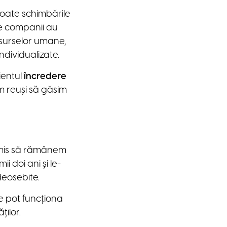
toate schimbările
te companii au
resurselor umane,
ndividualizate.
ientul
încredere
m reuși să găsim
ermis să rămânem
i doi ani și le-
deosebite.
re pot funcționa
ților.