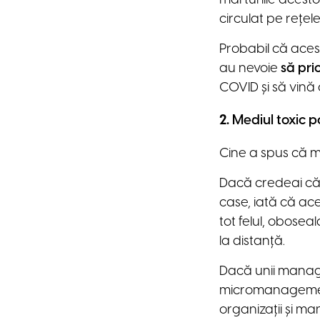
circulat pe rețele
Probabil că acest
au nevoie
să pri
COVID și să vină
2.
Mediul toxic po
Cine a spus că 
Dacă credeai că 
case, iată că ace
tot felul, obosea
la distanță.
Dacă unii manage
micromanagement,
organizații și ma