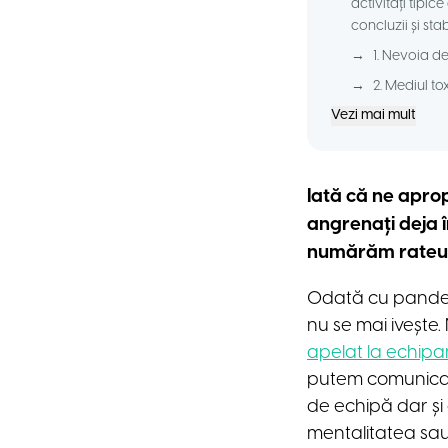
activități tipi
concluzii și stab
→
1. Nevoia d
→
2. Mediul to
Vezi mai mult
Iată că ne aprop
angrenați deja î
numărăm rateurile
Odată cu pandemia
nu se mai ivește.
apelat la echipam
putem comunica 
de echipă dar și
mentalitatea sau