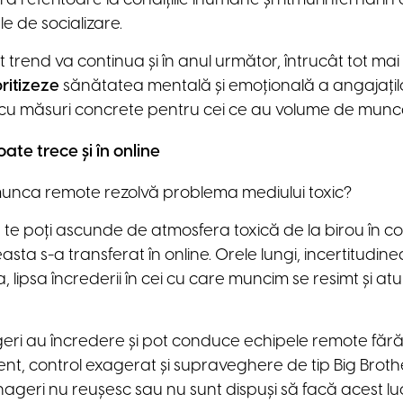
le de socializare.
 trend va continua și în anul următor, întrucât tot mai
oritizeze
sănătatea mentală și emoțională a angajațilo
 cu măsuri concrete pentru cei ce au volume de mun
ate trece și în online
munca remote rezolvă problema mediului toxic?
te poți ascunde de atmosfera toxică de la birou în con
asta s-a transferat în online. Orele lungi, incertitudine
la, lipsa încrederii în cei cu care muncim se resimt și 
ri au încredere și pot conduce echipele remote fără
 control exagerat și supraveghere de tip Big Brothe
nageri nu reușesc sau nu sunt dispuși să facă acest lu