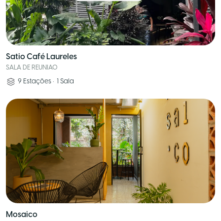
Satio Café Laureles
SALA DE REUNIAO
9
Estações
•
1
Sala
Mosaico