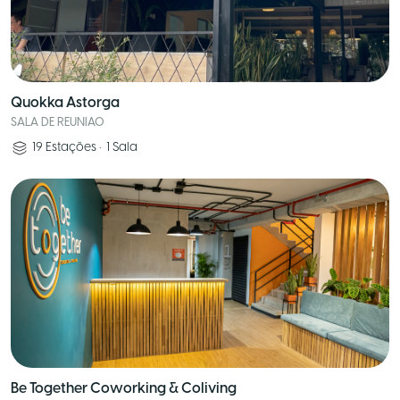
Quokka Astorga
SALA DE REUNIAO
19
Estações
•
1
Sala
Be Together Coworking & Coliving