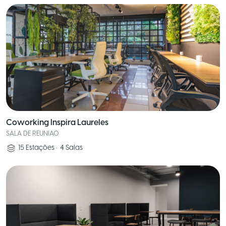
Coworking Inspira Laureles
SALA DE REUNIAO
15
Estações
•
4
Salas