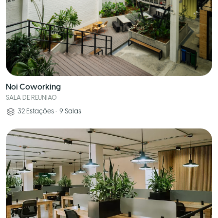
Noi Coworking
SALA DE REUNIAO
32
Estações
•
9
Salas