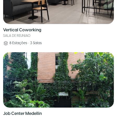
Vertical Coworking
SALA DE REUNIAO
8
Estações
•
3
Salas
Job Center Medellin