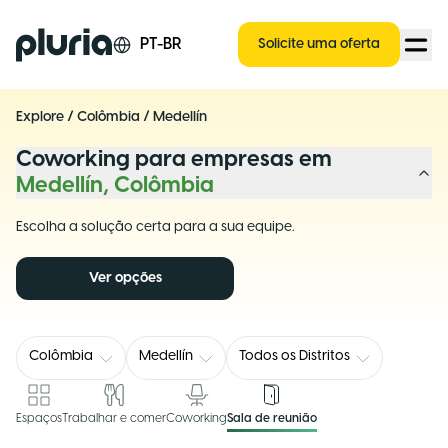
Logo Pluria
PT-BR
Solicite uma oferta
Explore
/
Colômbia
/
Medellín
Coworking para empresas em
Medellín, Colômbia
Escolha a solução certa para a sua equipe.
Ver opções
Colômbia
Medellín
Todos os Distritos
Espaços
Trabalhar e comer
Coworking
Sala de reunião