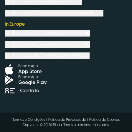
Espaços de Coworking em
Chile
Espaços de Coworking em
Estados Unidos
In Europe
Espaços de Coworking em
Romênia
Espaços de Coworking em
Espanha
Espaços de Coworking em
Portugal
Baixe o App
App Store
Baixe o App
Google Play
Contato
Termos e Condições
|
Política de Privacidade
|
Política de Cookies
Copyright ©
2026
Pluria.
Todos os direitos reservados.
.