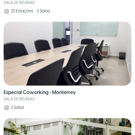
SALA DE REUNIAO
22
Estações
•
3
Salas
Especial Coworking - Monterrey
SALA DE REUNIAO
2
Salas