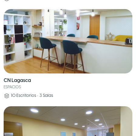
CN Lagasca
ESPACIOS
10
Escritorios
•
3
Salas