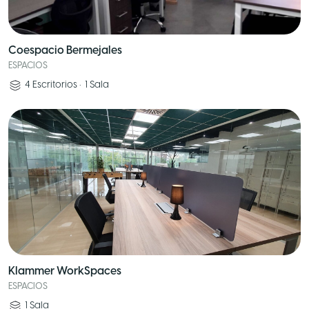
Coespacio Bermejales
ESPACIOS
4
Escritorios
•
1
Sala
Klammer WorkSpaces
ESPACIOS
1
Sala