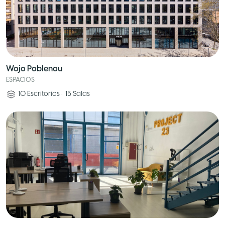
Wojo Poblenou
ESPACIOS
10
Escritorios
•
15
Salas