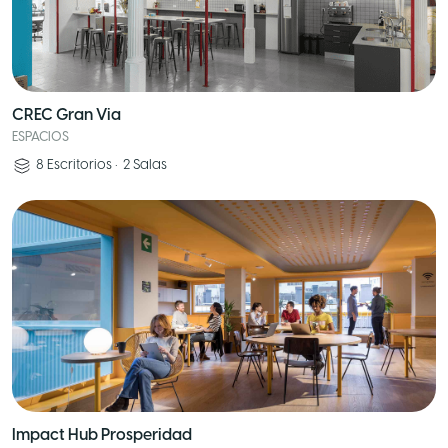
CREC Gran Via
ESPACIOS
8
Escritorios
•
2
Salas
Impact Hub Prosperidad