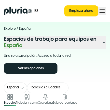
Logo Pluria
ES
Empieza ahora
Explore
/
España
Espacios de trabajo para equipos en
España
Una sola suscripción. Acceso a toda la red.
Ver las opciones
España
Todas las ciudades
Espacios
Trabaja y come
Coworking
Sala de reuniones