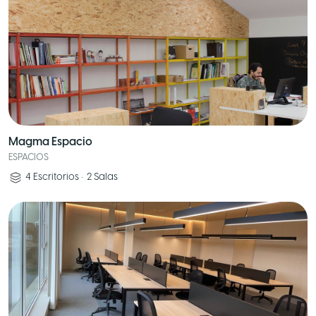
Magma Espacio
ESPACIOS
4
Escritorios
•
2
Salas