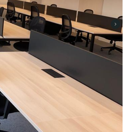
Next sli