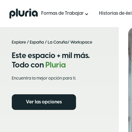
Logo Pluria
Formas de Trabajar
Historias de éx
Explore
/
España
/
La Coruña
/ Workspace
Este espacio + mil más.
Todo con
Pluria
Encuentra la mejor opción para ti.
Ver las opciones