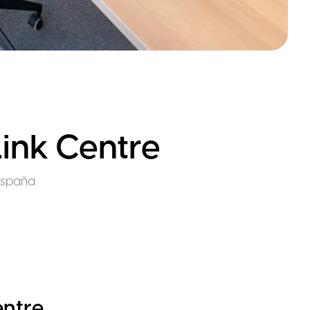
ink Centre
España
entre