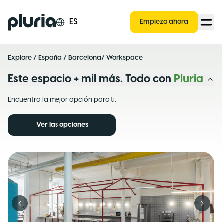
Logo Pluria
ES
Empieza ahora
Explore
/
España
/
Barcelona
/ Workspace
Este espacio + mil más. Todo con
Pluria
Encuentra la mejor opción para ti.
Ver las opciones
Previous slide
Next s