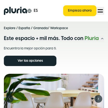
Logo Pluria
ES
Empieza ahora
Explore
/
España
/
Granada
/ Workspace
Este espacio + mil más. Todo con
Pluria
Encuentra la mejor opción para ti.
Ver las opciones
Previous slide
Next s