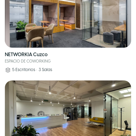
NETWORKIA Cuzco
ESPACIO DE COWORKING
5
Escritorios
•
3
Salas