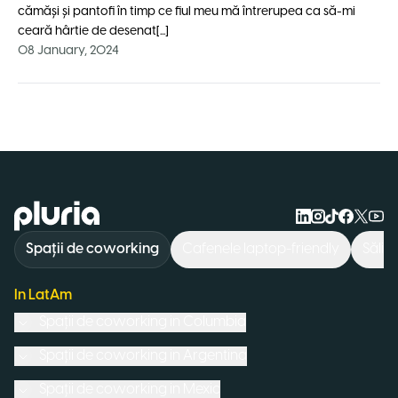
cămăși și pantofi în timp ce fiul meu mă întrerupea ca să-mi
ceară hârtie de desenat[...]
08 January, 2024
Logo Pluria
Spații de coworking
Cafenele laptop-friendly
Săli 
In LatAm
Spații de coworking in
Columbia
Spații de coworking in
Argentina
Spații de coworking in
Mexic