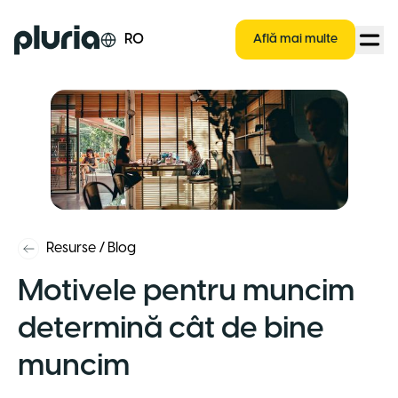
Logo Pluria
RO
Află mai multe
Resurse
/
Blog
Motivele pentru muncim
determină cât de bine
muncim