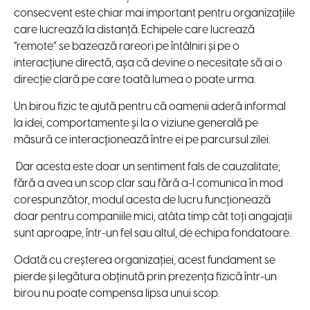
consecvent este chiar mai important pentru organizațiile
care lucrează la distanță. Echipele care lucrează
”remote” se bazează rareori pe întâlniri și pe o
interacțiune directă, așa că devine o necesitate să ai o
direcție clară pe care toată lumea o poate urma.
Un birou fizic te ajută pentru că oamenii aderă informal
la idei, comportamente și la o viziune generală pe
măsură ce interacționează între ei pe parcursul zilei.
Dar acesta este doar un sentiment fals de cauzalitate;
fără a avea un scop clar sau fără a-l comunica în mod
corespunzător, modul acesta de lucru funcționează
doar pentru companiile mici, atâta timp cât toți angajații
sunt aproape, într-un fel sau altul, de echipa fondatoare.
Odată cu creșterea organizației, acest fundament se
pierde și legătura obținută prin prezența fizică într-un
birou nu poate compensa lipsa unui scop.