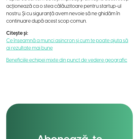
acționează ca o stea călăuzitoare pentru startup-ul
nostru. Și cu siguranță avem nevoie să ne ghidăm în
continuare după acest scop comun.
Citește și:
Ce înseamnă a munci asincron și cum te poate ajuta să
ai rezultate mai bune
Beneficiile echipei mixte din punct de vedere geografic