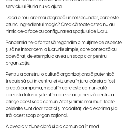
serviciului Pluria nu va ajuta.
Dacă biroul are mai degrabă un rol secundar, care este
atunci ingredientul magic? Cred că toate astea nu au
nimic de-a face cu configurarea spațiului de lucru.
Pandemia ne-a forțat să regândim o mulțime de aspecte
și să ne întoarcem la lucrurile simple, care contează cu
adevărat, de exemplu a avea un scop clar pentru
organizație.
Pentru a construi o cultură organizațională puternică
trebuie să pui în centrul ei viziunea în jurul căreia a fost
creată compania, modul în care este comunicată
aceasta tuturor și felul în care se acționează pentru a
atinge acest scop comun. Atât și nimic mai mult. Toate
celelalte sunt doar tactici și modalități de a exprima și a
trăi acest scop organizațional.
A avea o viziune clară și a o comunica în mod