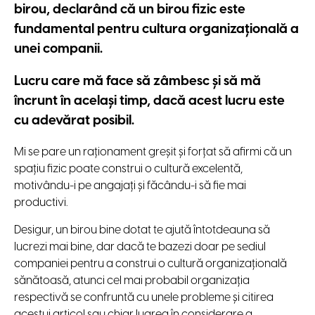
birou, declarând că un birou fizic este
fundamental pentru cultura organizațională a
unei companii.
Lucru care mă face să zâmbesc și să mă
încrunt în același timp, dacă acest lucru este
cu adevărat posibil.
Mi se pare un raționament greșit și forțat să afirmi că un
spațiu fizic poate construi o cultură excelentă,
motivându-i pe angajați și făcându-i să fie mai
productivi.
Desigur, un birou bine dotat te ajută întotdeauna să
lucrezi mai bine, dar dacă te bazezi doar pe sediul
companiei pentru a construi o cultură organizațională
sănătoasă, atunci cel mai probabil organizația
respectivă se confruntă cu unele probleme și citirea
acestui articol sau chiar luarea în considerare a