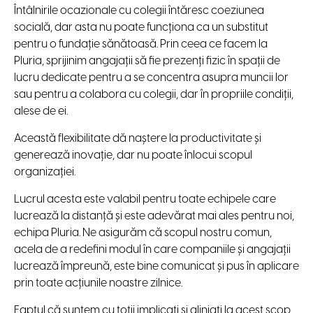
Întâlnirile ocazionale cu colegii întăresc coeziunea
socială, dar asta nu poate funcționa ca un substitut
pentru o fundație sănătoasă. Prin ceea ce facem la
Pluria, sprijinim angajații să fie prezenți fizic în spații de
lucru dedicate pentru a se concentra asupra muncii lor
sau pentru a colabora cu colegii, dar în propriile condiții,
alese de ei.
Această flexibilitate dă naștere la productivitate și
generează inovație, dar nu poate înlocui scopul
organizației.
Lucrul acesta este valabil pentru toate echipele care
lucrează la distanță și este adevărat mai ales pentru noi,
echipa Pluria. Ne asigurăm că scopul nostru comun,
acela de a redefini modul în care companiile și angajații
lucrează împreună, este bine comunicat și pus în aplicare
prin toate acțiunile noastre zilnice.
Faptul că suntem cu toții implicați și aliniați la acest scop