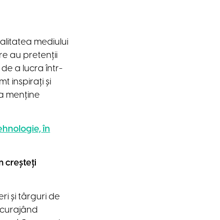
 calitatea mediului
re au pretenții
 de a lucra într-
t inspirați și
 a menține
hnologie, în
 creșteți
i și târguri de
ncurajând