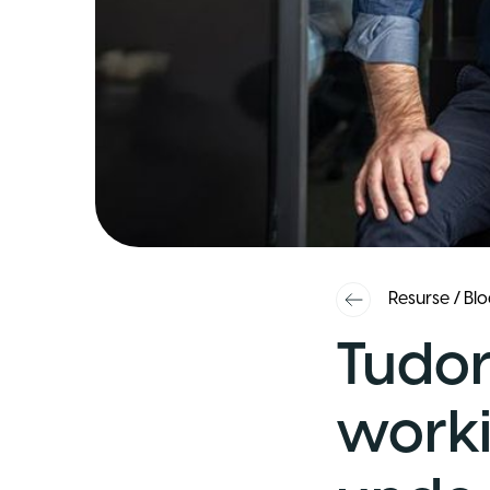
Resurse
/
Blo
Tudor
worki