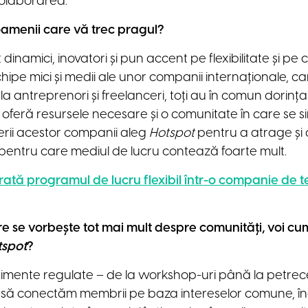
colaborarea.
oamenii care vă trec pragul?
nt dinamici, inovatori și pun accent pe flexibilitate și pe
chipe mici și medii ale unor companii internaționale, ca
 la antreprenori și freelanceri, toți au în comun dorința
 oferă resursele necesare și o comunitate în care se sim
erii acestor companii aleg
Hotspot
pentru a atrage și
 pentru care mediul de lucru contează foarte mult.
ată programul de lucru flexibil într-o companie de te
re se vorbește tot mai mult despre comunități, voi cum
tspot
?
ente regulate – de la workshop-uri până la petrecer
ăm să conectăm membrii pe baza intereselor comune, î