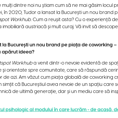
e mulți dintre noi nu știam cum să ne mai găsim locul p
 în 2020, Tudor a lansat la București un nou brand p
spot Workhub
. Cum a reușit asta? Cu o experiență de 
 imobiliară austriacă și mult curaj. Vă invit să descop
t la București un nou brand pe piața de coworking –
a apărut ideea?
tspot Workhub
a venit dintr-o nevoie evidentă de spaț
le și orientate spre comunitate, care să răspundă ceri
ilor de azi. Am văzut cum piața globală de coworking 
m simțit că Bucureștiul avea nevoie de un spațiu care 
ehnică de ultimă generație, dar și un mediu care să in
ul psihologic al modului în care lucrăm - de acasă, d