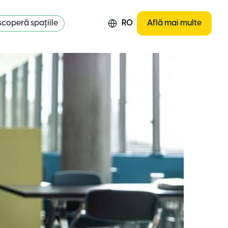
coperă spațiile
RO
Află mai multe