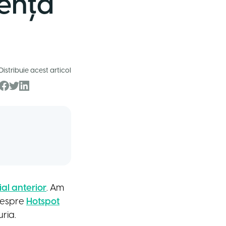
iență
Distribuie acest articol
al anterior
. Am
 despre
Hotspot
ria.