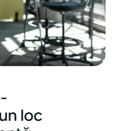
-
un loc