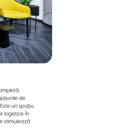
ompletă.
opțiunile de
Este un spațiu
logistice. În
re stimulează