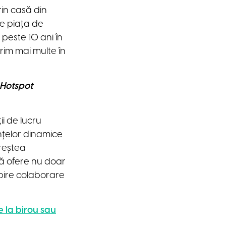
rin casă din
e piața de
peste 10 ani în
erim mai multe în
Hotspot
ii de lucru
nțelor dinamice
creștea
să ofere nu doar
spire colaborare
e la birou sau