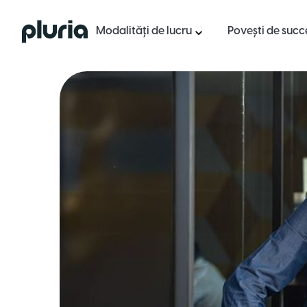
Logo Pluria
Modalități de lucru
Povești de succ