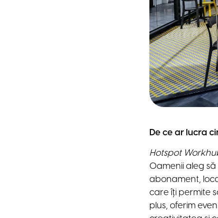
De ce ar lucra ci
Hotspot Workhu
Oamenii aleg să v
abonament, locaț
care îți permite 
plus, oferim eve