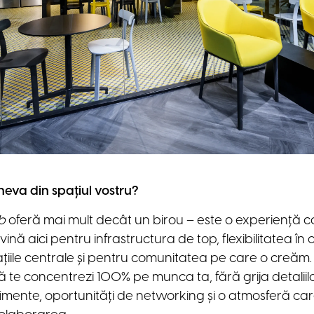
neva din spațiul vostru?
b
oferă mai mult decât un birou – este o experiență c
ină aici pentru infrastructura de top, flexibilitatea în 
iile centrale și pentru comunitatea pe care o creăm. 
să te concentrezi 100% pe munca ta, fără grija detaliilor 
nimente, oportunități de networking și o atmosferă ca