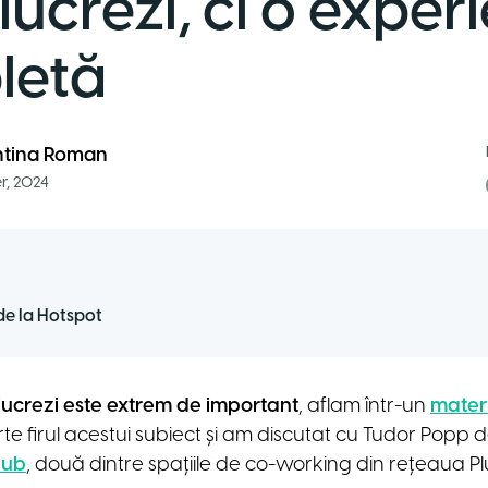
lucrezi, ci o exper
letă
ntina Roman
r, 2024
de la Hotspot
 lucrezi este extrem de important
, aflam într-un
materi
e firul acestui subiect și am discutat cu Tudor Popp
hub
, două dintre spațiile de co-working din rețeaua Plu