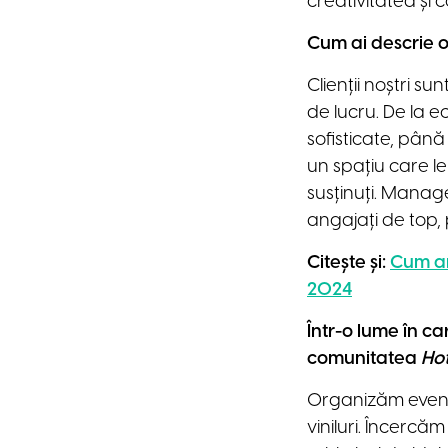
creativitatea și 
Cum ai descrie 
Clienții noștri su
de lucru. De la e
sofisticate, până
un spațiu care le
susținuți. Manag
angajați de top,
Citește și:
Cum ar
2024
Într-o lume în ca
comunitatea
Ho
Organizăm evenim
viniluri. Încerc