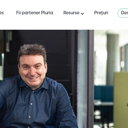
es
Fii partener Pluria
Resurse
Prețuri
Des