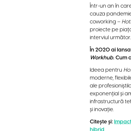
Într-un an în car
cauza pandemiei,
coworking –
Hot
proiecte pe piața
interviul următor.
În 2020 ai lansa
Workhub
. Cum 
Ideea pentru
Ho
moderne, flexibi
ale profesionișt
exponențial și a
infrastructură t
și inovație.
Citește și:
Impact
hibrid