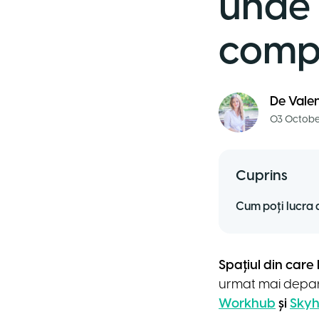
unde 
comp
De
Vale
03 Octobe
Cuprins
Cum poți lucra 
Spațiul din care
urmat mai depart
Workhub
și
Sky