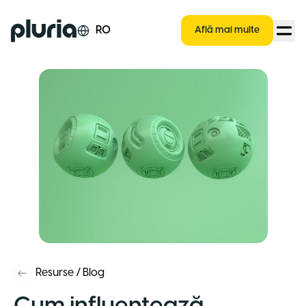
Logo Pluria
RO
Află mai multe
Resurse
/
Blog