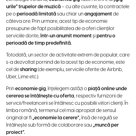
urile” trupelor de muzică
– cu alte cuvinte, la contractele
pe o
perioadă limitată
sau chiar un
angajament
de
câteva ore. Prin urmare, acest tip de economie
presupune de fapt posibilitatea de a oferi clienților
serviciile dorite,
într-un anumit moment
şi
pentru o
perioadă de timp predefinită.
Totodată, un sector de activitate extrem de popular, care
s-a dezvoltat pornind de la acest tip de economie, este
cel de
sharing
(de exemplu, serviciile oferite de Airbnb,
Uber, Lime etc.).
Prin
economie gig
, înţelegem astăzi o
piață online unde
cererea se întâlnește cu oferta
, respectiv furnizorii de
servicii/freelancerii se întâlnesc cu posibilii viitori clienți. În
limba română, termenul cel mai apropiat de sensul
original ar fi
„economie la cerere”
,
însă de regulă se
întâlneşte sub formă de colaborare sau
„muncă per
proiect”.