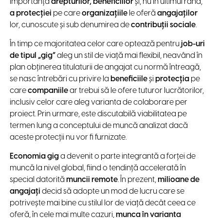
importanța
drepturilor, beneficiilor
și, nu în ultimul rând,
a protecției
pe care
organizațiile
le oferă
angajaților
lor, cunoscute și sub denumirea de
contribuții sociale
.
În timp ce majoritatea celor care optează pentru
job-uri
de tipul „gig”
aleg un stil de viață mai flexibil, neavând în
plan obținerea titulaturii de angajat cu normă întreagă,
se nasc întrebări cu privire la
beneficiile
și
protecția
pe
care
companiile
ar trebui să le ofere tuturor lucrătorilor,
inclusiv celor care aleg varianta de colaborare per
proiect. Prin urmare, este discutabilă viabilitatea pe
termen lung a conceptului de muncă analizat dacă
aceste protecții nu vor fi furnizate.
Economia gig
a devenit o parte integrantă a forței de
muncă la nivel global, fiind o tendință accelerată în
special datorită
muncii remote
. În prezent,
milioane de
angajați
decid să adopte un mod de lucru care se
potrivește mai bine cu stilul lor de viață decât ceea ce
oferă, în cele mai multe cazuri,
munca în varianta