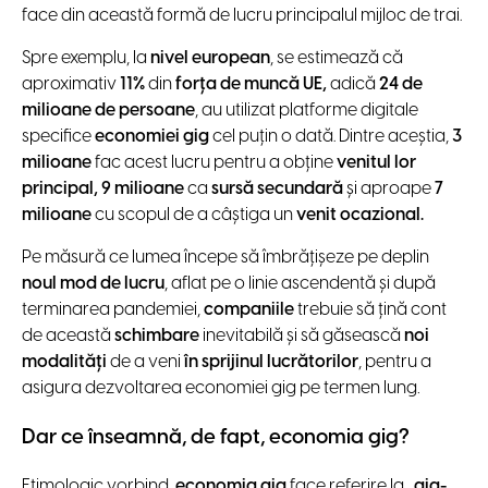
face din această formă de lucru principalul mijloc de trai.
Spre exemplu, la
nivel european
, se estimează că
aproximativ
11%
din
forța de muncă UE,
adică
24 de
milioane de persoane
, au utilizat platforme digitale
specifice
economiei gig
cel puțin o dată. Dintre aceștia,
3
milioane
fac acest lucru pentru a obţine
venitul lor
principal, 9 milioane
ca
sursă secundară
și aproape
7
milioane
cu scopul de a câștiga un
venit ocazional.
Pe măsură ce lumea începe să îmbrățișeze pe deplin
noul mod de lucru
, aflat pe o linie ascendentă şi după
terminarea pandemiei,
companiile
trebuie să ţină cont
de această
schimbare
inevitabilă și să găsească
noi
modalități
de a veni
în sprijinul lucrătorilor
, pentru a
asigura dezvoltarea economiei gig pe termen lung
.
Dar ce înseamnă, de fapt, economia gig?
Etimologic vorbind,
economia gig
face referire la
„gig-