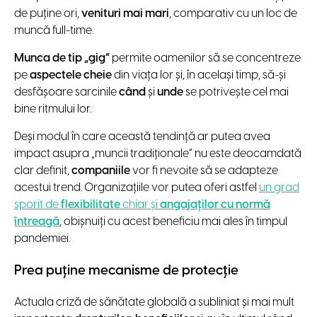
de puține ori,
venituri mai mari
, comparativ cu un loc de
muncă full-time.
Munca de tip „gig”
permite oamenilor să se concentreze
pe
aspectele cheie
din viața lor și, în același timp, să-și
desfășoare sarcinile
când
și
unde
se potrivește cel mai
bine ritmului lor.
Deși modul în care această tendință ar putea avea
impact asupra „muncii tradiționale” nu este deocamdată
clar definit,
companiile
vor fi nevoite să se adapteze
acestui trend. Organizațiile vor putea oferi astfel
un grad
sporit de
flexibilitate
chiar și
angajaților cu normă
întreagă
, obișnuiți cu acest beneficiu mai ales în timpul
pandemiei.
Prea puține mecanisme de protecție
Actuala criză de sănătate globală a subliniat și mai mult