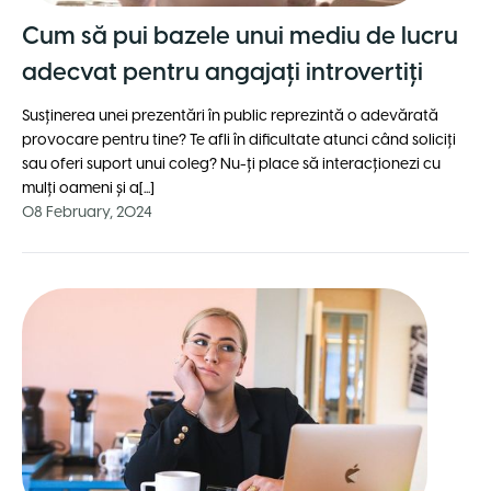
Cum să pui bazele unui mediu de lucru
adecvat pentru angajaţi introvertiţi
Susţinerea unei prezentări în public reprezintă o adevărată
provocare pentru tine? Te afli în dificultate atunci când soliciți
sau oferi suport unui coleg? Nu-ţi place să interacţionezi cu
mulţi oameni şi a[...]
08 February, 2024