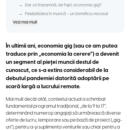
→
Dar ce înseamnă, de fapt, economia gig?
→
Flexibilitatea în muncă – un beneficiu necesar
Vezi mai mult
În ultimii ani, economia gig (sau ce am putea
traduce prin „economia la cerere”) a devenit
un segment al pieţei muncii destul de
cunoscut, ce s-a extins considerabil de la
debutul pandemiei datorită adoptării pe
scară largă a lucrului remote.
Mai mult decât atât, contextul actual a schimbat
fundamental programul tradiţional, „de la 9 la 17”,
determinând numeroşi angajați să urmărească diverse
oferte de lucru, temporare sau pe bază de proiect („gig-
uri”), pentru a-și suplimenta veniturile sau chiar pentru a