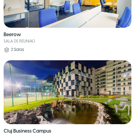
Beerow
SALA DE REUNIAO
2
Salas
Cluj Business Campus