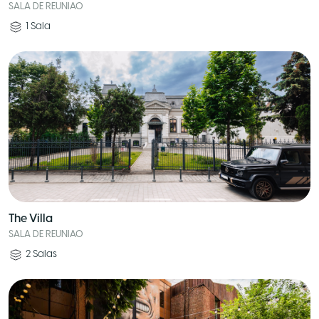
SALA DE REUNIAO
1
Sala
The Villa
SALA DE REUNIAO
2
Salas