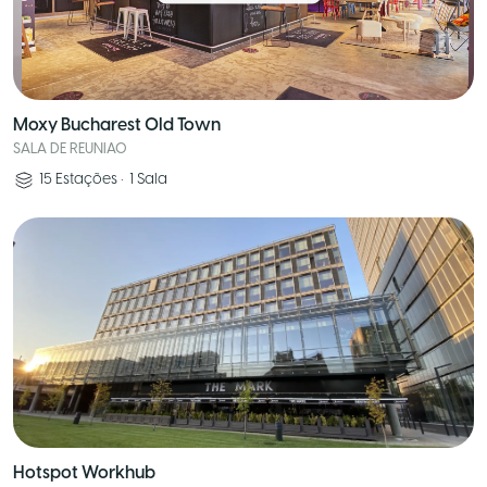
Moxy Bucharest Old Town
SALA DE REUNIAO
15
Estações
•
1
Sala
Hotspot Workhub