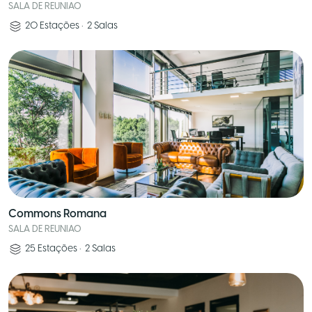
SALA DE REUNIAO
20
Estações
•
2
Salas
Commons Romana
SALA DE REUNIAO
25
Estações
•
2
Salas