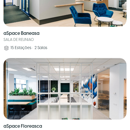
aSpace Baneasa
SALA DE REUNIAO
15
Estações
•
2
Salas
aSpace Floreasca