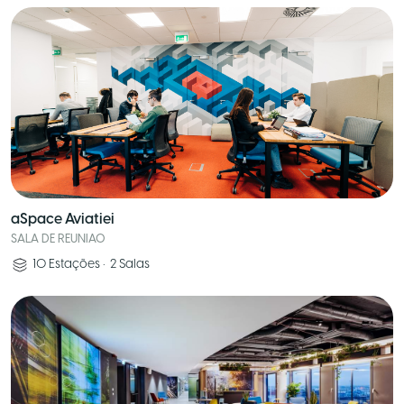
aSpace Aviatiei
SALA DE REUNIAO
10
Estações
•
2
Salas