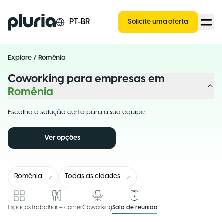
Logo Pluria
PT-BR
Solicite uma oferta
Explore
/
Romênia
Coworking para empresas em
Romênia
Escolha a solução certa para a sua equipe.
Ver opções
Romênia
Todas as cidades
Espaços
Trabalhar e comer
Coworking
Sala de reunião