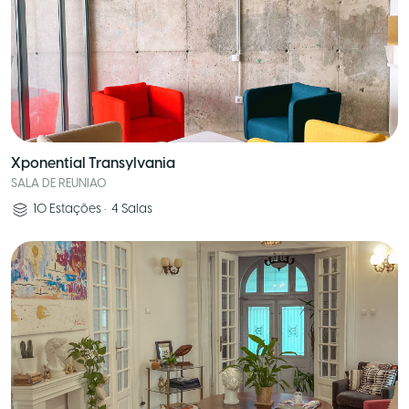
Xponential Transylvania
SALA DE REUNIAO
10
Estações
•
4
Salas