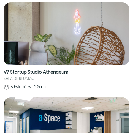
V7 Startup Studio Athenaeum
SALA DE REUNIAO
6
Estações
•
2
Salas