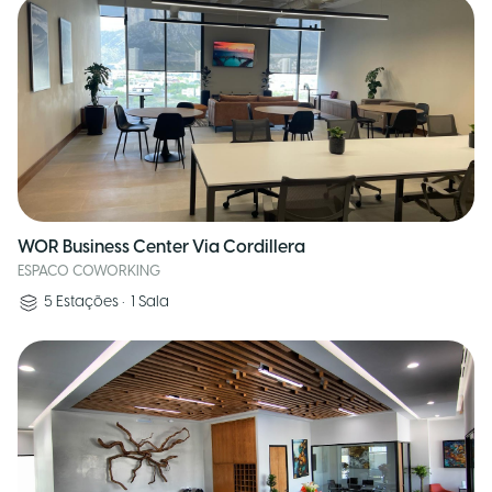
WOR Business Center Via Cordillera
ESPACO COWORKING
5
Estações
•
1
Sala