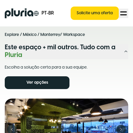
Logo Pluria
PT-BR
Solicite uma oferta
Explore
/
México
/
Monterrey
/ Workspace
Este espaço + mil outros. Tudo com a
Pluria
Escolha a solução certa para a sua equipe.
Ver opções
Previous slide
Next s