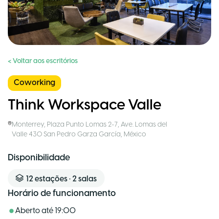
< Voltar aos escritórios
Coworking
Think Workspace Valle
Monterrey
,
Plaza Punto Lomas 2-7, Ave. Lomas del
Valle 430 San Pedro Garza García
,
México
Disponibilidade
12
estações
•
2
salas
Horário de funcionamento
Aberto até
19:00