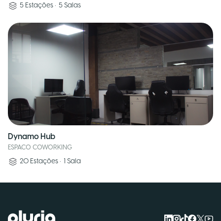
5
Estações
•
5
Salas
Dynamo Hub
ESPACO COWORKING
20
Estações
•
1
Sala
Logo Pluria