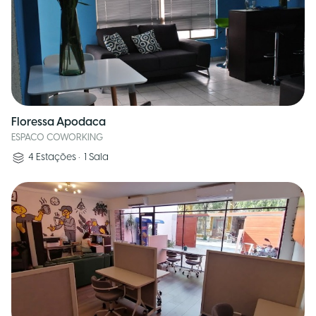
Floressa Apodaca
ESPACO COWORKING
4
Estações
•
1
Sala