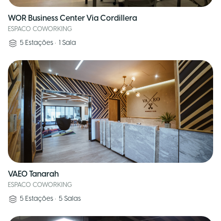
WOR Business Center Via Cordillera
ESPACO COWORKING
5
Estações
•
1
Sala
VAEO Tanarah
ESPACO COWORKING
5
Estações
•
5
Salas