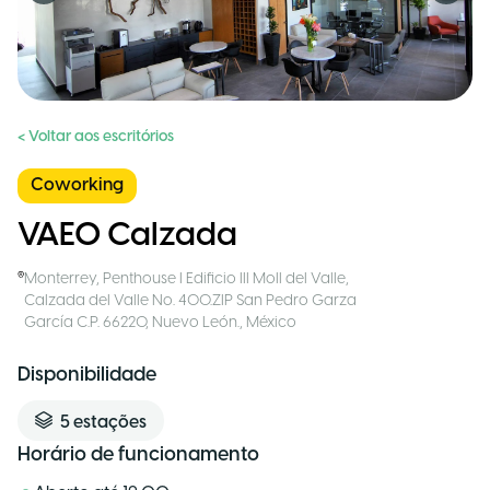
< Voltar aos escritórios
Coworking
VAEO Calzada
Monterrey
,
Penthouse I Edificio III Moll del Valle,
Calzada del Valle No. 400.ZIP San Pedro Garza
García C.P. 66220, Nuevo León.
,
México
Disponibilidade
5
estações
Horário de funcionamento