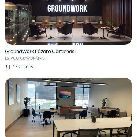
GroundWork Lázaro Cardenas
ESPACO COWORKING
4
Estações