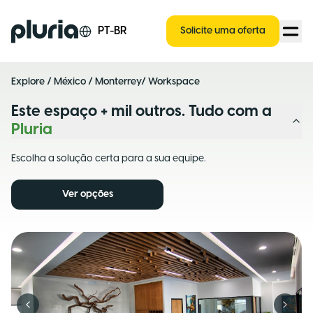
Logo Pluria
PT-BR
Solicite uma oferta
Explore
/
México
/
Monterrey
/ Workspace
Este espaço + mil outros. Tudo com a
Pluria
Escolha a solução certa para a sua equipe.
Ver opções
Previous slide
Next s