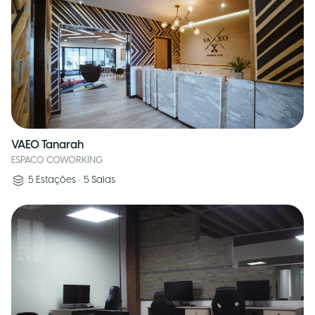
VAEO Tanarah
ESPACO COWORKING
5
Estações
•
5
Salas