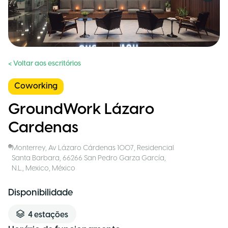
< Voltar aos escritórios
Coworking
GroundWork Lázaro
Cardenas
Monterrey
,
Av Lázaro Cárdenas 1007, Residencial
Santa Barbara, 66266 San Pedro Garza García,
N.L., Mexico
,
México
Disponibilidade
4
estações