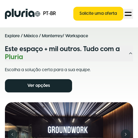
Logo Pluria
PT-BR
Solicite uma oferta
Explore
/
México
/
Monterrey
/ Workspace
Este espaço + mil outros. Tudo com a
Pluria
Escolha a solução certa para a sua equipe.
Ver opções
Previous slide
Next s