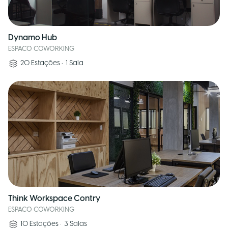
Dynamo Hub
ESPACO COWORKING
20
Estações
•
1
Sala
Think Workspace Contry
ESPACO COWORKING
10
Estações
•
3
Salas