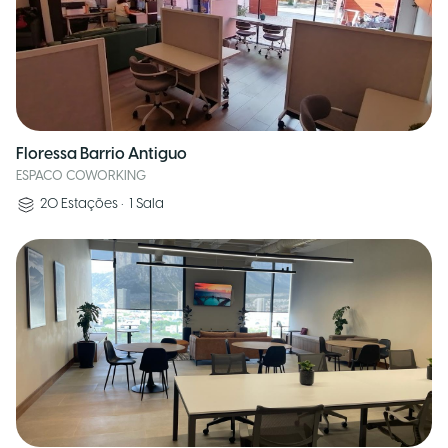
Floressa Barrio Antiguo
ESPACO COWORKING
20
Estações
•
1
Sala