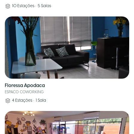
10
Estações
•
5
Salas
Floressa Apodaca
ESPACO COWORKING
4
Estações
•
1
Sala