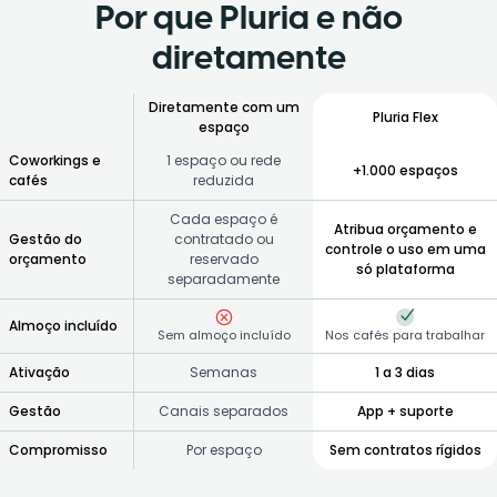
Por que Pluria e não
diretamente
Diretamente com um
Pluria Flex
espaço
Coworkings e
1 espaço ou rede
+1.000 espaços
cafés
reduzida
Cada espaço é
Atribua orçamento e
Gestão do
contratado ou
controle o uso em uma
orçamento
reservado
só plataforma
separadamente
Almoço incluído
Sem almoço incluído
Nos cafés para trabalhar
Ativação
Semanas
1 a 3 dias
Gestão
Canais separados
App + suporte
Compromisso
Por espaço
Sem contratos rígidos