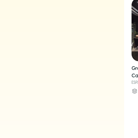
Gr
Ca
ES