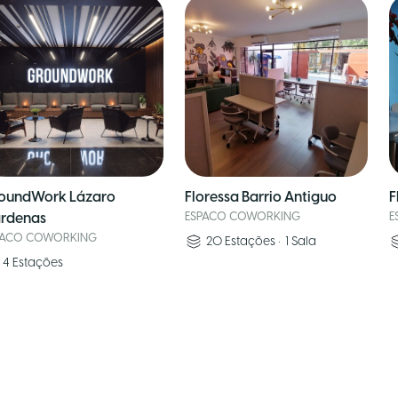
oundWork Lázaro
Floressa Barrio Antiguo
F
rdenas
ESPACO COWORKING
E
PACO COWORKING
20
Estações
•
1
Sala
4
Estações