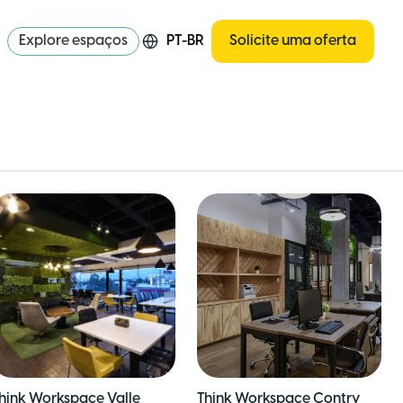
Explore espaços
PT-BR
Solicite uma oferta
hink Workspace Valle
Think Workspace Contry