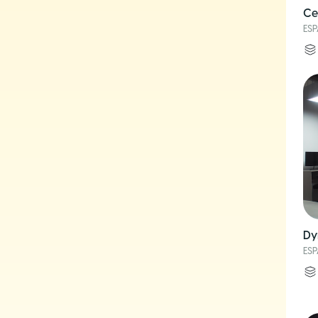
Ce
ES
Dy
ES