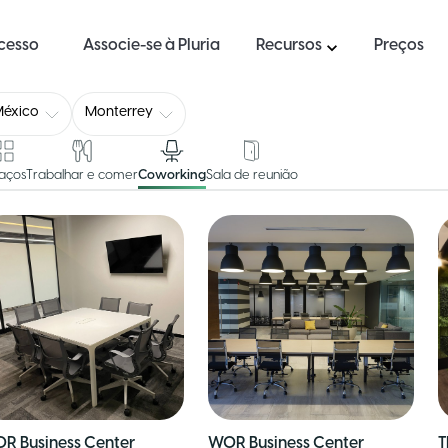
ucesso
Associe-se à Pluria
Recursos
Preços
México
Monterrey
aços
Trabalhar e comer
Coworking
Sala de reunião
R Business Center
WOR Business Center
T