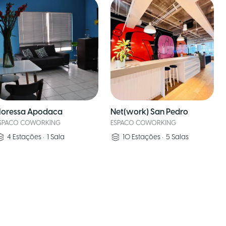
loressa Apodaca
Net(work) San Pedro
SPACO COWORKING
ESPACO COWORKING
4
Estações
•
1
Sala
10
Estações
•
5
Salas