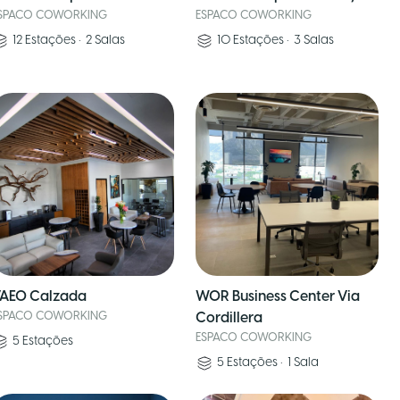
SPACO COWORKING
ESPACO COWORKING
12
Estações
•
2
Salas
10
Estações
•
3
Salas
AEO Calzada
WOR Business Center Via
SPACO COWORKING
Cordillera
ESPACO COWORKING
5
Estações
5
Estações
•
1
Sala