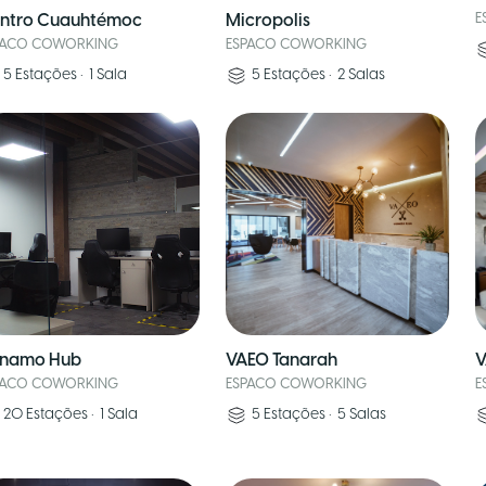
ntro Cuauhtémoc
Micropolis
E
PACO COWORKING
ESPACO COWORKING
5
Estações
•
1
Sala
5
Estações
•
2
Salas
namo Hub
VAEO Tanarah
V
PACO COWORKING
ESPACO COWORKING
E
20
Estações
•
1
Sala
5
Estações
•
5
Salas