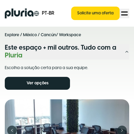
Logo Pluria
PT-BR
Solicite uma oferta
Explore
/
México
/
Cancún
/ Workspace
Este espaço + mil outros. Tudo com a
Pluria
Escolha a solução certa para a sua equipe.
Ver opções
Previous slide
Next s