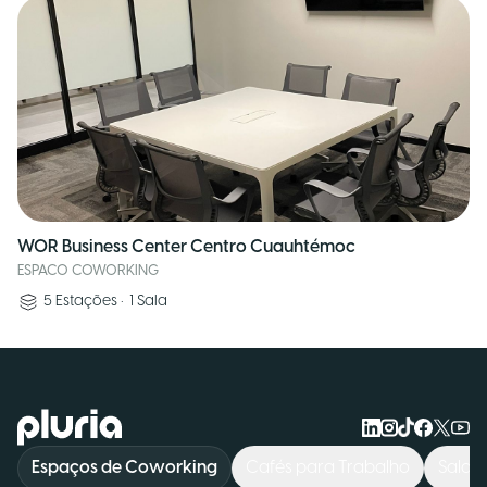
WOR Business Center Centro Cuauhtémoc
ESPACO COWORKING
5
Estações
•
1
Sala
Logo Pluria
Espaços de Coworking
Cafés para Trabalho
Salas