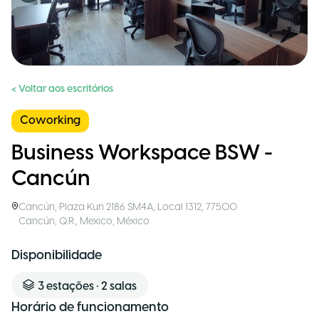
< Voltar aos escritórios
Coworking
Business Workspace BSW -
Cancún
Cancún
,
Plaza Kun 2186 SM4A, Local 1312, 77500
Cancún, Q.R., Mexico
,
México
Disponibilidade
3
estações
•
2
salas
Horário de funcionamento