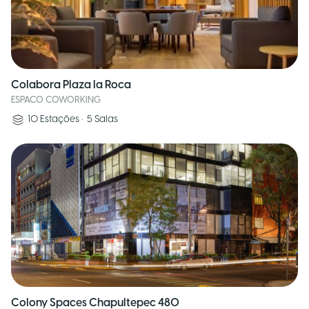
Colabora Plaza la Roca
ESPACO COWORKING
10
Estações
•
5
Salas
Colony Spaces Chapultepec 480