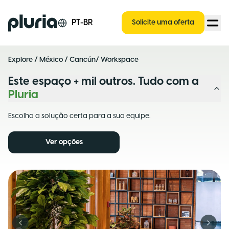
Logo Pluria
PT-BR
Solicite uma oferta
Explore
/
México
/
Cancún
/ Workspace
Este espaço + mil outros. Tudo com a
Pluria
Escolha a solução certa para a sua equipe.
Ver opções
Previous slide
Next s