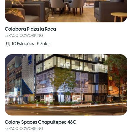
Colabora Plaza la Roca
ESPACO COWORKING
10
Estações
•
5
Salas
Colony Spaces Chapultepec 480
ESPACO COWORKING