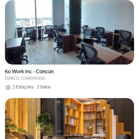
Ko Work Inc - Cancún
ESPACO COWORKING
3
Estações
•
2
Salas