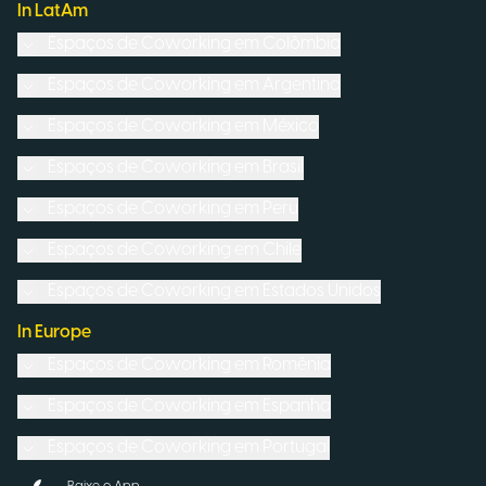
In LatAm
Espaços de Coworking em
Colômbia
Espaços de Coworking em
Argentina
Espaços de Coworking em
México
Espaços de Coworking em
Brasil
Espaços de Coworking em
Peru
Espaços de Coworking em
Chile
Espaços de Coworking em
Estados Unidos
In Europe
Espaços de Coworking em
Romênia
Espaços de Coworking em
Espanha
Espaços de Coworking em
Portugal