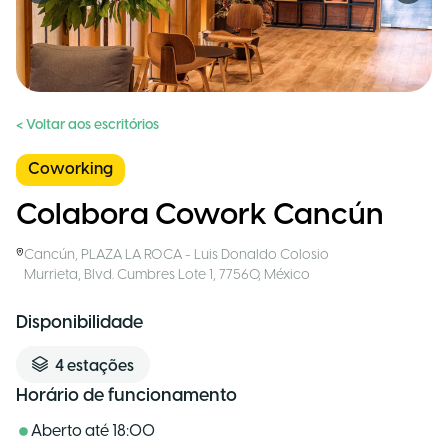
< Voltar aos escritórios
Coworking
Colabora Cowork Cancún
Cancún
,
PLAZA LA ROCA - Luis Donaldo Colosio
Murrieta, Blvd. Cumbres Lote 1, 77560
,
México
Disponibilidade
4
estações
Horário de funcionamento
Aberto até
18:00