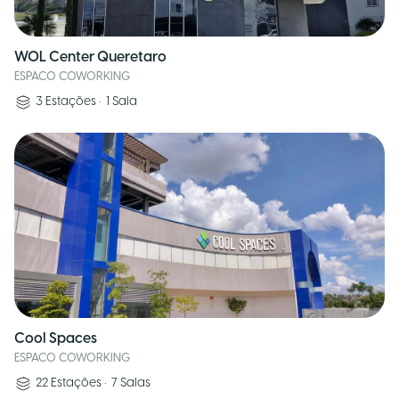
WOL Center Queretaro
ESPACO COWORKING
3
Estações
•
1
Sala
Cool Spaces
ESPACO COWORKING
22
Estações
•
7
Salas