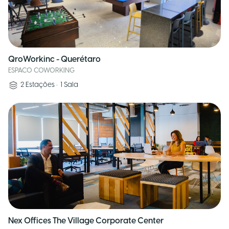
QroWorkinc - Querétaro
ESPACO COWORKING
2
Estações
•
1
Sala
Nex Offices The Village Corporate Center