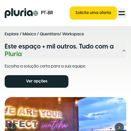
Logo Pluria
PT-BR
Solicite uma oferta
Explore
/
México
/
Querétaro
/ Workspace
Este espaço + mil outros. Tudo com a
Pluria
Escolha a solução certa para a sua equipe.
Ver opções
Previous slide
Next s