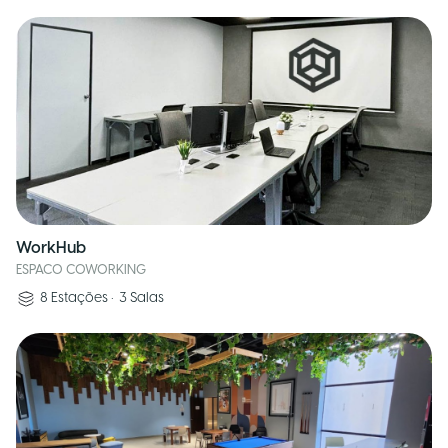
WorkHub
ESPACO COWORKING
8
Estações
•
3
Salas