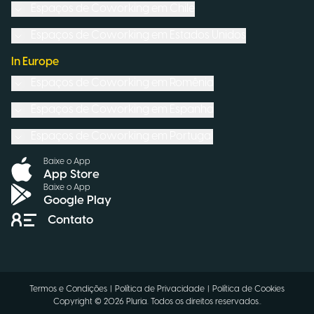
Espaços de Coworking em
Chile
Espaços de Coworking em
Estados Unidos
In Europe
Espaços de Coworking em
Romênia
Espaços de Coworking em
Espanha
Espaços de Coworking em
Portugal
Baixe o App
App Store
Baixe o App
Google Play
Contato
Termos e Condições
|
Política de Privacidade
|
Política de Cookies
Copyright ©
2026
Pluria.
Todos os direitos reservados.
.