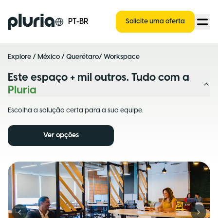
Logo Pluria
PT-BR
Solicite uma oferta
Explore
/
México
/
Querétaro
/ Workspace
Este espaço + mil outros. Tudo com a
Pluria
Escolha a solução certa para a sua equipe.
Ver opções
Previous slide
Next s