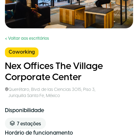
< Voltar aos escritórios
Coworking
Nex Offices The Village
Corporate Center
Querétaro
,
Blvd. de las Ciencias 3015, Piso 3,
Juriquilla Santa Fe
,
México
Disponibilidade
7
estações
Horário de funcionamento