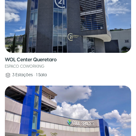
WOL Center Queretaro
ESPACO COWORKING
3
Estações
•
1
Sala