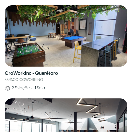
QroWorkinc - Querétaro
ESPACO COWORKING
2
Estações
•
1
Sala