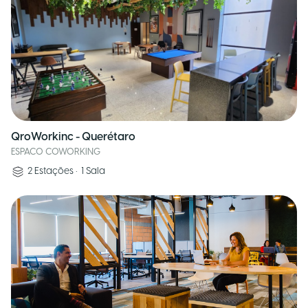
QroWorkinc - Querétaro
ESPACO COWORKING
2
Estações
•
1
Sala