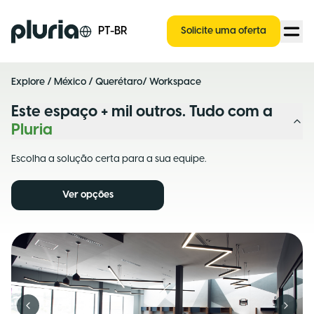
Logo Pluria
PT-BR
Solicite uma oferta
Explore
/
México
/
Querétaro
/ Workspace
Este espaço + mil outros. Tudo com a
Pluria
Escolha a solução certa para a sua equipe.
Ver opções
Previous slide
Next s