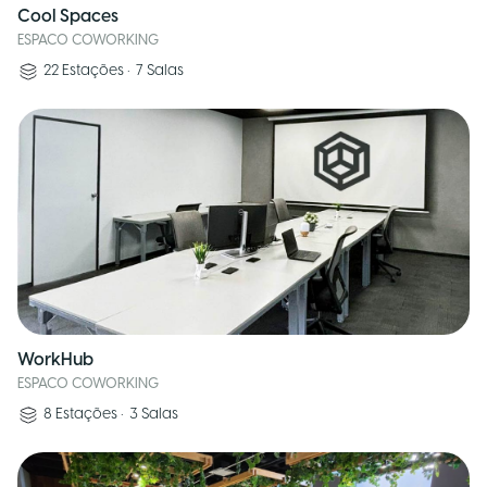
Cool Spaces
ESPACO COWORKING
22
Estações
•
7
Salas
WorkHub
ESPACO COWORKING
8
Estações
•
3
Salas