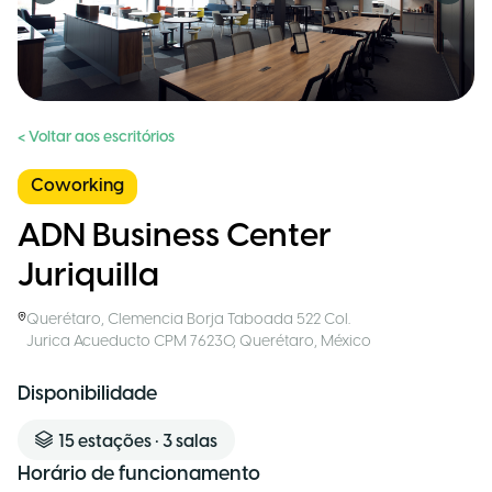
< Voltar aos escritórios
Coworking
ADN Business Center
Juriquilla
Querétaro
,
Clemencia Borja Taboada 522 Col.
Jurica Acueducto CPM 76230, Querétaro
,
México
Disponibilidade
15
estações
•
3
salas
Horário de funcionamento