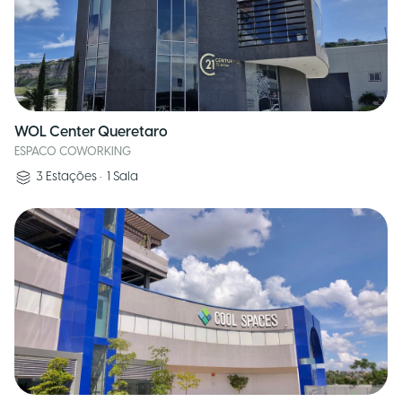
WOL Center Queretaro
ESPACO COWORKING
3
Estações
•
1
Sala