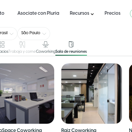
ito
Asociate con Pluria
Recursos
Precios
rasil
São Paulo
acios
Trabaja y come
Coworking
Sala de reuniones
bSpace Coworking
Raiz Coworking
N