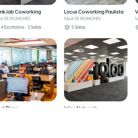
ink.lab Coworking
Locus Coworking Paulista
V
LA DE REUNIONES
SALA DE REUNIONES
S
4
Escritorios
•
2
Salas
5
Salas
rkPlace
Igloo Network
LA DE REUNIONES
SALA DE REUNIONES
30
Escritorios
•
7
Salas
40
Escritorios
•
3
Salas