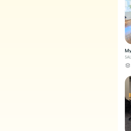
My
SA