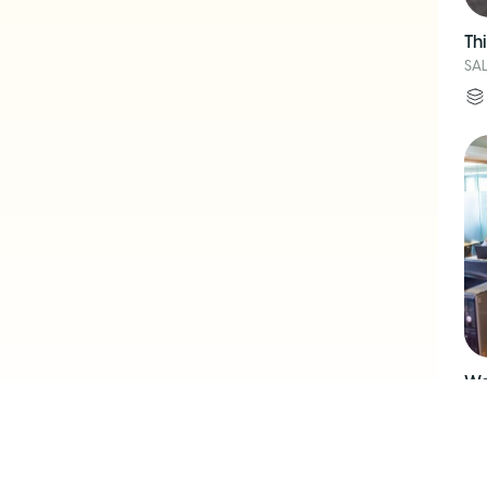
Th
SA
Wo
SA