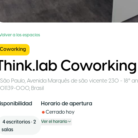
Volver a los espacios
Coworking
Think.lab Coworking
São Paulo
,
Avenida Marquês de são vicente 230 - 18° and
01139-000
,
Brasil
isponibilidad
Horario de apertura
Cerrado hoy
4
escritorios
•
2
Ver el horario
salas