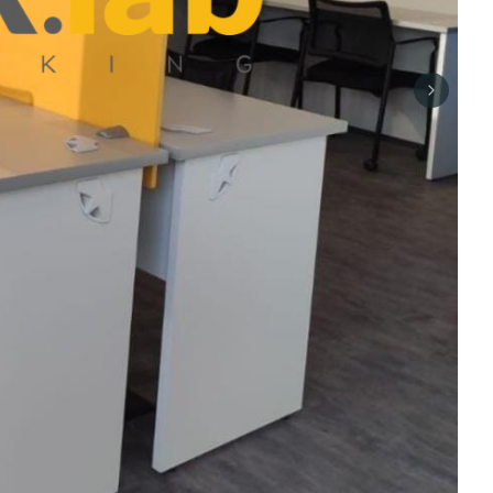
Next sli