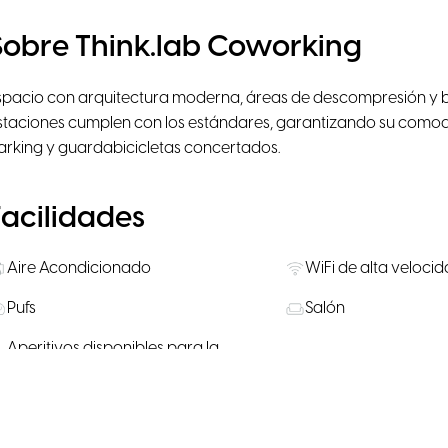
Sobre Think.lab Coworking
spacio con arquitectura moderna, áreas de descompresión y b
staciones cumplen con los estándares, garantizando su comodid
arking y guardabicicletas concertados.
Facilidades
Aire Acondicionado
WiFi de alta veloci
Pufs
Salón
Aperitivos disponibles para la
Se admiten mascot
compra
Salas