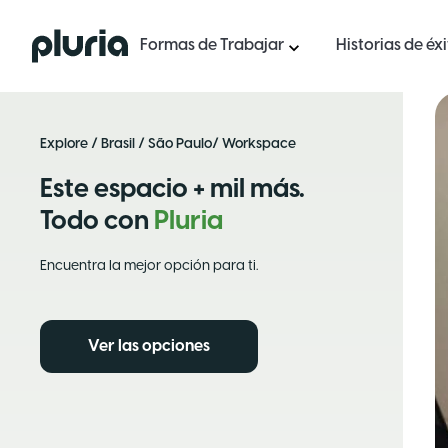
Logo Pluria
Formas de Trabajar
Historias de éx
Explore
/
Brasil
/
São Paulo
/ Workspace
Este espacio + mil más.
Todo con
Pluria
Encuentra la mejor opción para ti.
Ver las opciones