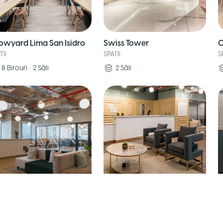
owyard Lima San Isidro
Swiss Tower
C
TII
SPATII
S
8
Birouri
•
2
Săli
2
Săli
munal Pardo
Comunal Olguín
C
TII
SPATII
S