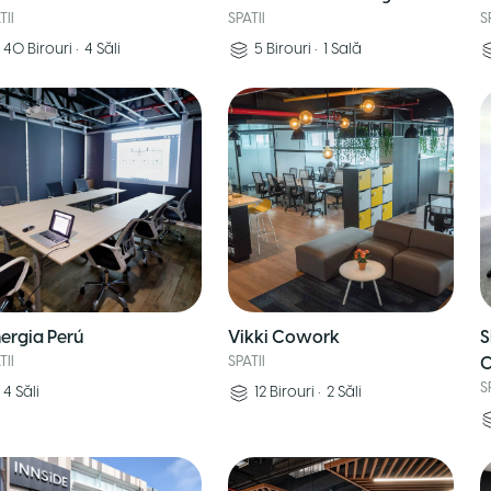
TII
SPATII
S
40
Birouri
•
4
Săli
5
Birouri
•
1
Sală
nergia Perú
Vikki Cowork
S
TII
SPATII
C
S
4
Săli
12
Birouri
•
2
Săli