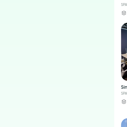
SPA
Si
SPA