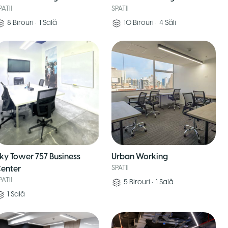
PATII
SPATII
8
Birouri
•
1
Sală
10
Birouri
•
4
Săli
ky Tower 757 Business
Urban Working
enter
SPATII
PATII
5
Birouri
•
1
Sală
1
Sală