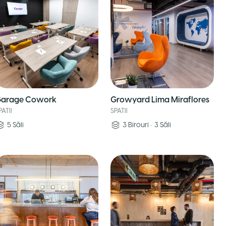
arage Cowork
Growyard Lima Miraflores
PATII
SPATII
5
Săli
3
Birouri
•
3
Săli