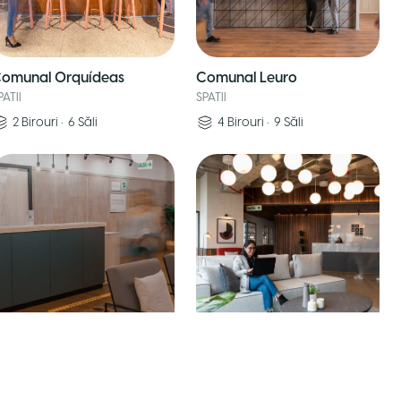
omunal Orquídeas
Comunal Leuro
PATII
SPATII
2
Birouri
•
6
Săli
4
Birouri
•
9
Săli
omunal Golf los Incas
Comunal Santa Cruz
PATII
SPATII