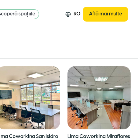
coperă spațiile
RO
Află mai multe
ima Coworking San Isidro
Lima Coworking Miraflores