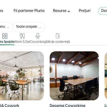
es
Fii partener Pluria
Resurse
Prețuri
Des
eru
Toate orașele
te Spațiile
Work & Eat
Coworking
Săli de conferință
IA Cowork
Deosma Coworking
L