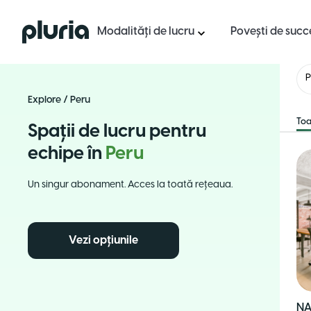
Logo Pluria
Modalități de lucru
Povești de succ
P
Explore
/
Peru
Toa
Spații de lucru pentru
echipe în
Peru
Un singur abonament. Acces la toată rețeaua.
Vezi opțiunile
NA