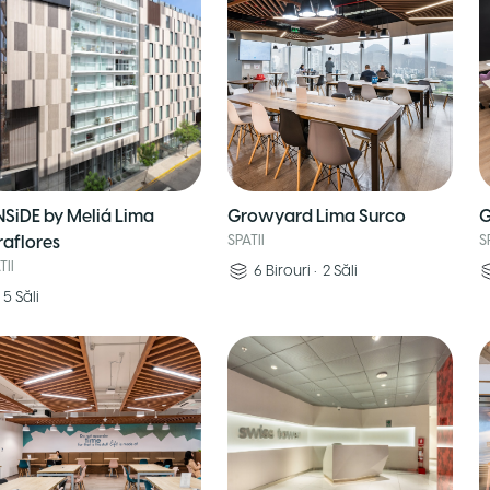
NSiDE by Meliá Lima
Growyard Lima Surco
G
raflores
SPATII
S
TII
6
Birouri
•
2
Săli
5
Săli