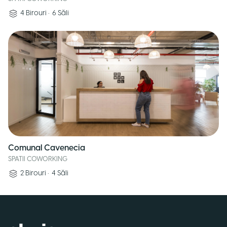
4
Birouri
•
6
Săli
Comunal Cavenecia
SPATII COWORKING
2
Birouri
•
4
Săli