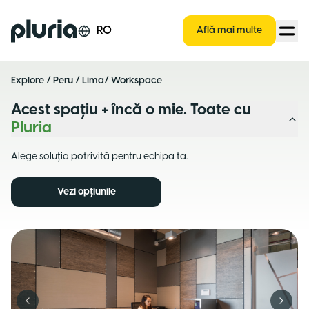
Logo Pluria
RO
Află mai multe
Explore
/
Peru
/
Lima
/ Workspace
Acest spațiu + încă o mie. Toate cu
Pluria
Alege soluția potrivită pentru echipa ta.
Vezi opțiunile
Previous slide
Next s