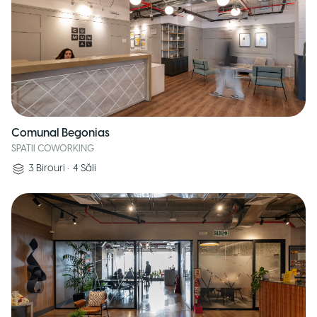
Comunal Begonias
SPATII COWORKING
3
Birouri
•
4
Săli