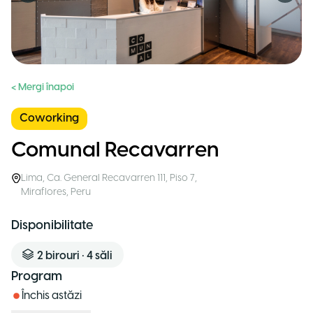
< Mergi înapoi
Coworking
Comunal Recavarren
Lima
,
Ca. General Recavarren 111, Piso 7,
Miraflores
,
Peru
Disponibilitate
2
birouri
•
4
săli
Program
Închis astăzi