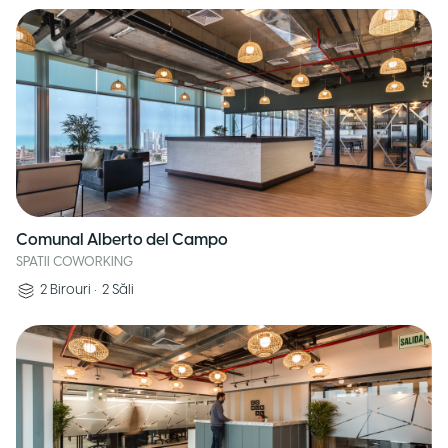
Comunal Alberto del Campo
SPATII COWORKING
2
Birouri
•
2
Săli