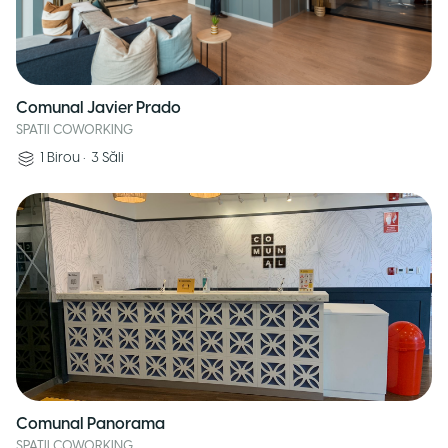
Comunal Javier Prado
SPATII COWORKING
1
Birou
•
3
Săli
Comunal Panorama
SPATII COWORKING