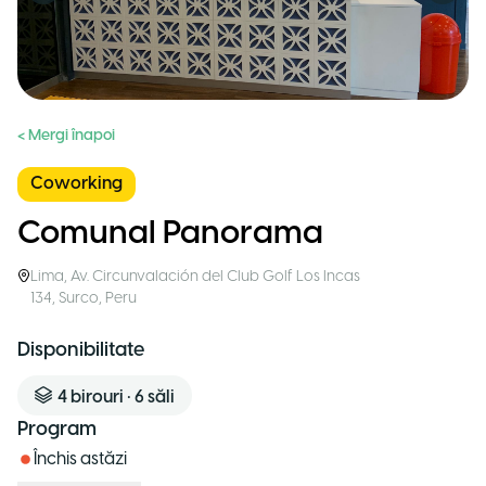
< Mergi înapoi
Coworking
Comunal Panorama
Lima
,
Av. Circunvalación del Club Golf Los Incas
134, Surco
,
Peru
Disponibilitate
4
birouri
•
6
săli
Program
Închis astăzi