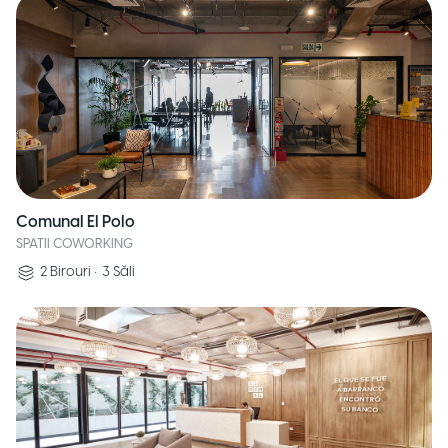
Comunal El Polo
SPATII COWORKING
2
Birouri
•
3
Săli