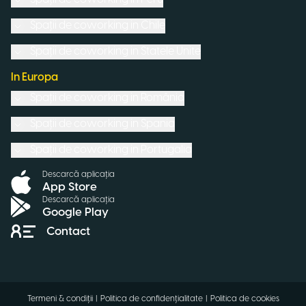
Spații de coworking in
Chile
Spații de coworking in
Statele Unite
In Europa
Spații de coworking in
România
Spații de coworking in
Spania
Spații de coworking in
Portugalia
Descarcă aplicația
App Store
Descarcă aplicația
Google Play
Contact
Termeni & condiții
|
Politica de confidențialitate
|
Politica de cookies