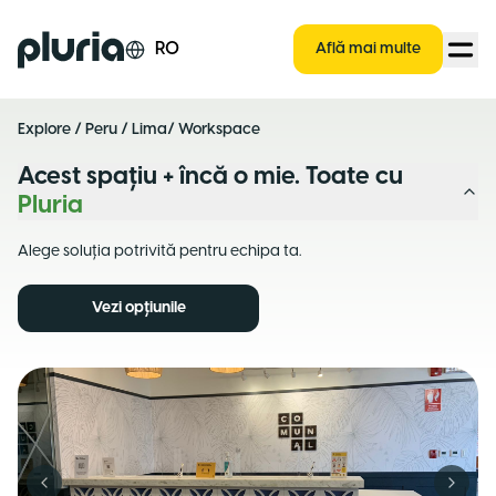
Logo Pluria
RO
Află mai multe
Explore
/
Peru
/
Lima
/ Workspace
Acest spațiu + încă o mie. Toate cu
Pluria
Alege soluția potrivită pentru echipa ta.
Vezi opțiunile
Previous slide
Next s