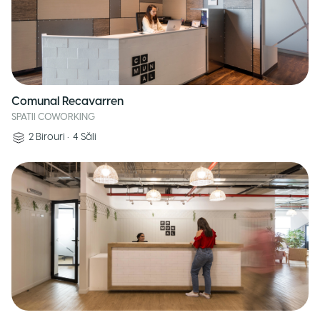
Comunal Recavarren
SPATII COWORKING
2
Birouri
•
4
Săli