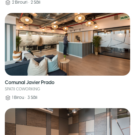
2
Birouri
•
2
Săli
Comunal Javier Prado
SPATII COWORKING
1
Birou
•
3
Săli