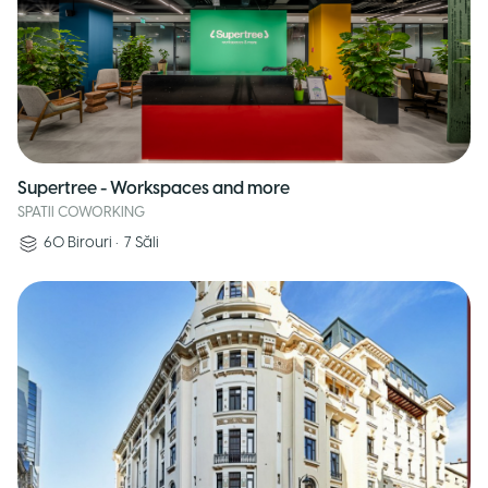
Supertree - Workspaces and more
SPATII COWORKING
60
Birouri
•
7
Săli