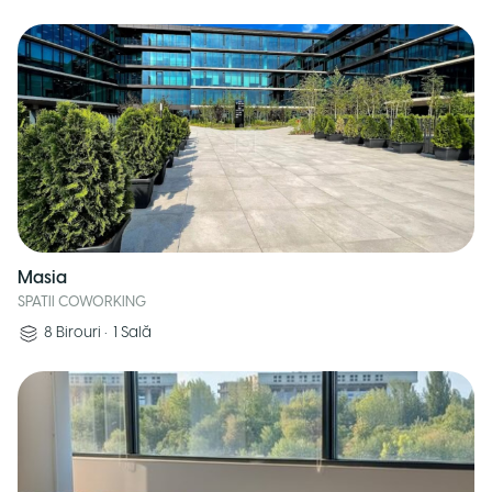
Masia
SPATII COWORKING
8
Birouri
•
1
Sală