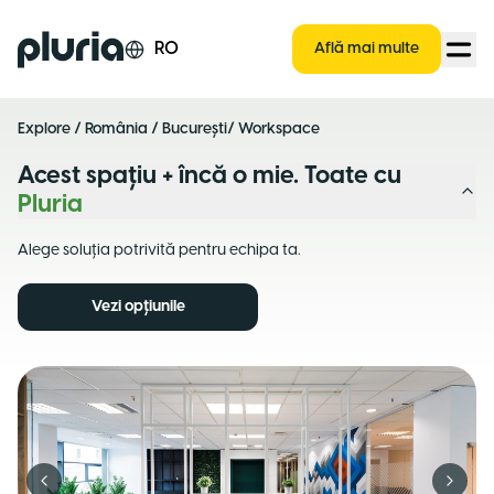
Logo Pluria
RO
Află mai multe
Explore
/
România
/
București
/ Workspace
Acest spațiu + încă o mie. Toate cu
Pluria
Alege soluția potrivită pentru echipa ta.
Vezi opțiunile
Previous slide
Next s