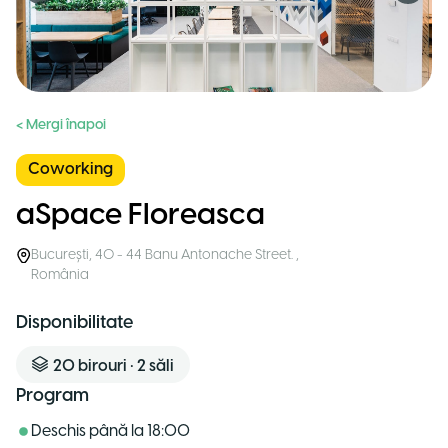
< Mergi înapoi
Coworking
aSpace Floreasca
București
,
40 - 44 Banu Antonache Street.
,
România
Disponibilitate
20
birouri
•
2
săli
Program
Deschis până la
18:00