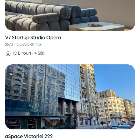
V7 Startup Studio Opera
SPATII COWORKING
10
Birouri
•
4
Săli
aSpace Victoriei 222