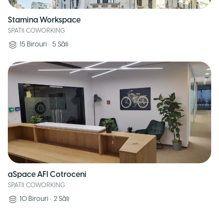
Stamina Workspace
SPATII COWORKING
15
Birouri
•
5
Săli
aSpace AFI Cotroceni
SPATII COWORKING
10
Birouri
•
2
Săli