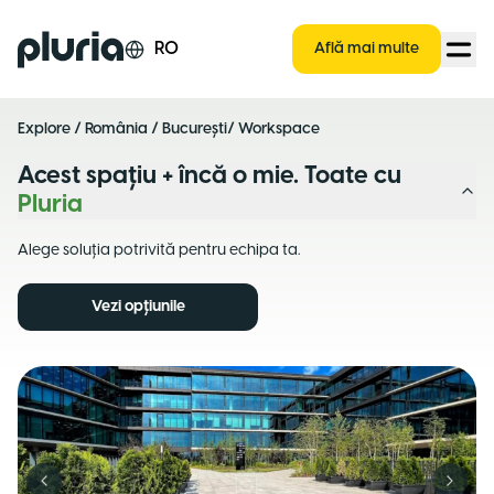
Logo Pluria
RO
Află mai multe
Explore
/
România
/
București
/ Workspace
Acest spațiu + încă o mie. Toate cu
Pluria
Alege soluția potrivită pentru echipa ta.
Vezi opțiunile
Previous slide
Next s