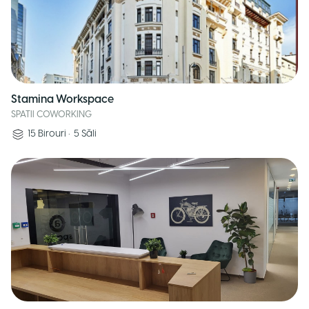
Stamina Workspace
SPATII COWORKING
15
Birouri
•
5
Săli