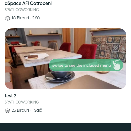
aSpace AFI Cotroceni
SPATII COWORKING
10
Birouri
•
2
Săli
test 2
SPATII COWORKING
25
Birouri
•
1
Sală