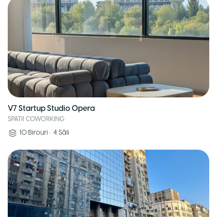
V7 Startup Studio Opera
SPATII COWORKING
10
Birouri
•
4
Săli