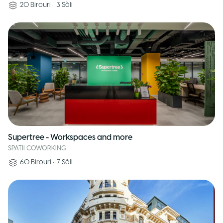
20
Birouri
•
3
Săli
Supertree - Workspaces and more
SPATII COWORKING
60
Birouri
•
7
Săli