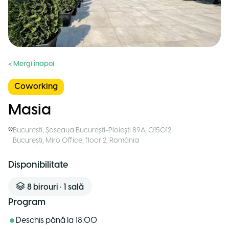
< Mergi înapoi
Coworking
Masia
București
,
Șoseaua București-Ploiești 89A, 015012
București, Miro Office, floor 2
,
România
Disponibilitate
8
birouri
•
1
sală
Program
Deschis până la
18:00