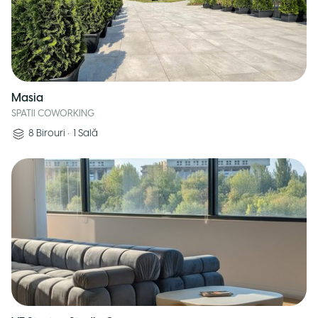
Masia
SPATII COWORKING
8
Birouri
•
1
Sală