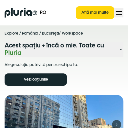
Logo Pluria
RO
Află mai multe
Explore
/
România
/
București
/ Workspace
Acest spațiu + încă o mie. Toate cu
Pluria
Alege soluția potrivită pentru echipa ta.
Vezi opțiunile
Previous slide
Next s