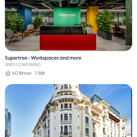
Supertree - Workspaces and more
SPATII COWORKING
60
Birouri
•
7
Săli