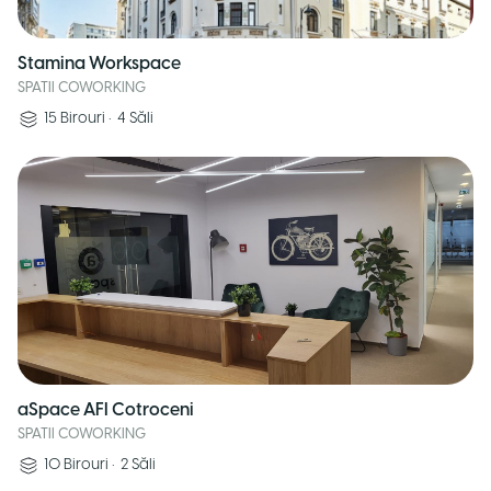
Stamina Workspace
SPATII COWORKING
15
Birouri
•
4
Săli
aSpace AFI Cotroceni
SPATII COWORKING
10
Birouri
•
2
Săli