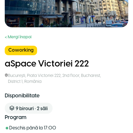
< Mergi înapoi
Coworking
aSpace Victoriei 222
București
,
Piata Victoriei 222, 2nd floor, Bucharest,
District 1
,
România
Disponibilitate
9
birouri
•
2
săli
Program
Deschis până la
17:00