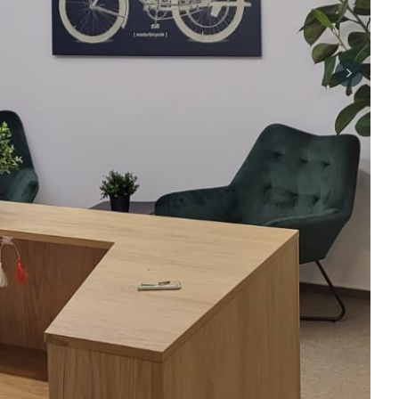
Next sli