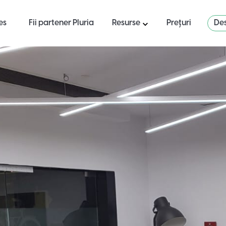
es
Fii partener Pluria
Resurse
Prețuri
Des