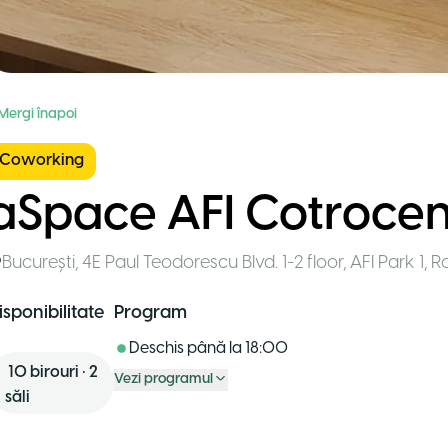
 Mergi înapoi
Coworking
aSpace AFI Cotrocen
București
,
4E Paul Teodorescu Blvd. 1-2 floor, AFI Park 1
,
R
isponibilitate
Program
Deschis până la
18:00
10
birouri
•
2
Vezi programul
săli