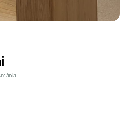
i
omânia