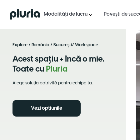
Logo Pluria
Modalități de lucru
Povești de succ
Explore
/
România
/
București
/ Workspace
Acest spațiu + încă o mie.
Toate cu
Pluria
Alege soluția potrivită pentru echipa ta.
Vezi opțiunile