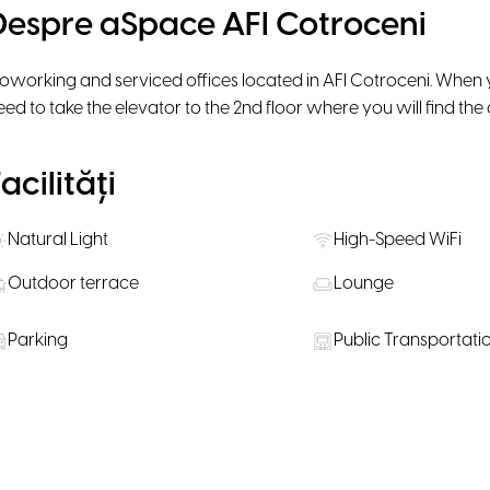
Despre aSpace AFI Cotroceni
oworking and serviced offices located in AFI Cotroceni. When yo
eed to take the elevator to the 2nd floor where you will find t
acilități
Natural Light
High-Speed WiFi
Outdoor terrace
Lounge
Parking
Public Transportati
ăli