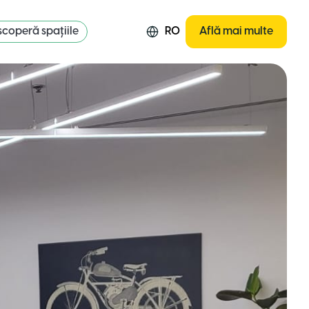
coperă spațiile
RO
Află mai multe