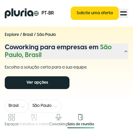
Logo Pluria
PT-BR
Solicite uma oferta
Explore
/
Brasil
/
São Paulo
Coworking para empresas em
São
Paulo, Brasil
Escolha a solução certa para a sua equipe.
Ver opções
Brasil
São Paulo
Espaços
Trabalhar e comer
Coworking
Sala de reunião