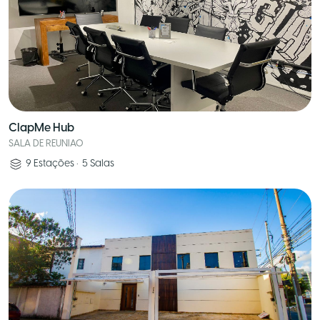
ClapMe Hub
SALA DE REUNIAO
9
Estações
•
5
Salas