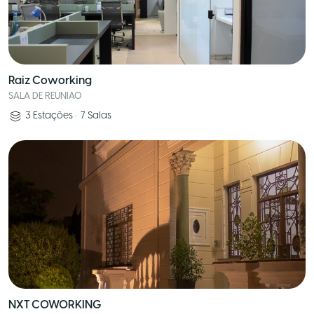
Raiz Coworking
SALA DE REUNIAO
3
Estações
•
7
Salas
NXT COWORKING