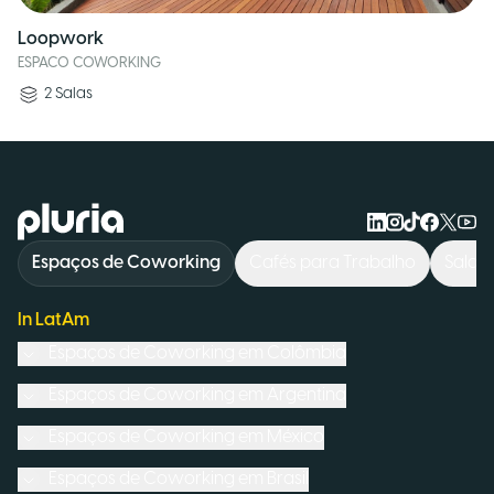
Loopwork
ESPACO COWORKING
2
Salas
Logo Pluria
Espaços de Coworking
Cafés para Trabalho
Salas
In LatAm
Espaços de Coworking em
Colômbia
Espaços de Coworking em
Argentina
Espaços de Coworking em
México
Espaços de Coworking em
Brasil