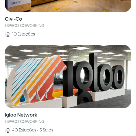
Civi-Co
ESPACO COWORKING
10
Estações
Igloo Network
ESPACO COWORKING
40
Estações
•
3
Salas