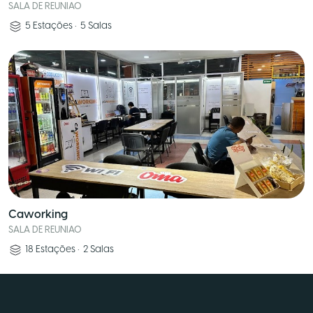
SALA DE REUNIAO
5
Estações
•
5
Salas
Caworking
SALA DE REUNIAO
18
Estações
•
2
Salas