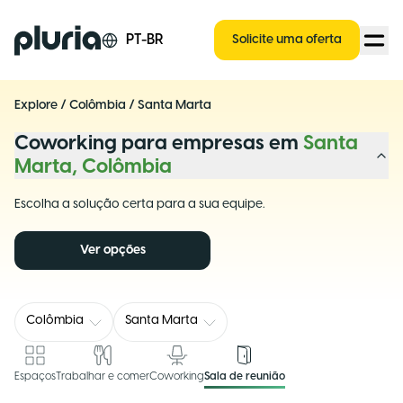
Logo Pluria
PT-BR
Solicite uma oferta
Explore
/
Colômbia
/
Santa Marta
Coworking para empresas em
Santa
Marta, Colômbia
Escolha a solução certa para a sua equipe.
Ver opções
Colômbia
Santa Marta
Espaços
Trabalhar e comer
Coworking
Sala de reunião