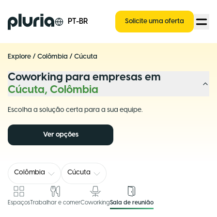
Logo Pluria
PT-BR
Solicite uma oferta
Explore
/
Colômbia
/
Cúcuta
Coworking para empresas em
Cúcuta, Colômbia
Escolha a solução certa para a sua equipe.
Ver opções
Colômbia
Cúcuta
Espaços
Trabalhar e comer
Coworking
Sala de reunião