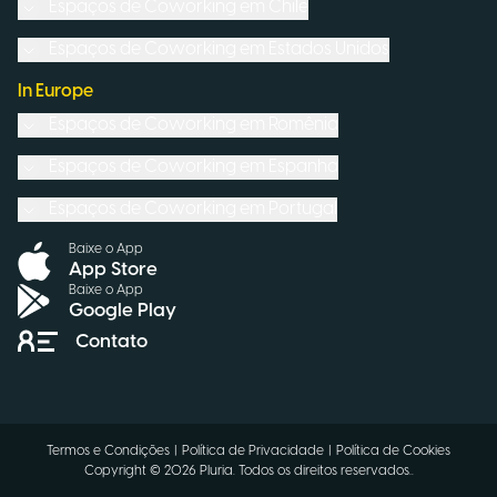
Espaços de Coworking em
Chile
Espaços de Coworking em
Estados Unidos
In Europe
Espaços de Coworking em
Romênia
Espaços de Coworking em
Espanha
Espaços de Coworking em
Portugal
Baixe o App
App Store
Baixe o App
Google Play
Contato
Termos e Condições
|
Política de Privacidade
|
Política de Cookies
Copyright ©
2026
Pluria.
Todos os direitos reservados.
.