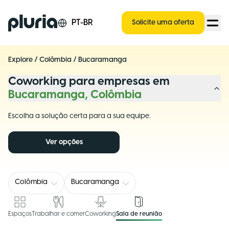
Logo Pluria
PT-BR
Solicite uma oferta
Explore
/
Colômbia
/
Bucaramanga
Coworking para empresas em
Bucaramanga, Colômbia
Escolha a solução certa para a sua equipe.
Ver opções
Colômbia
Bucaramanga
Espaços
Trabalhar e comer
Coworking
Sala de reunião