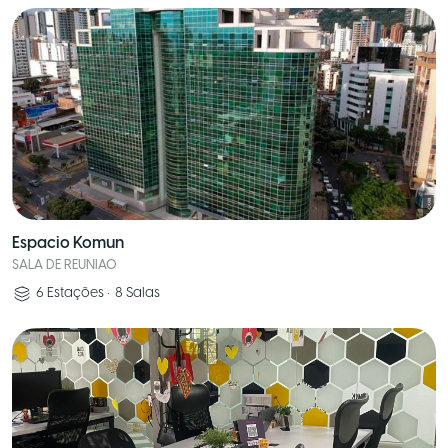
Espacio Komun
SALA DE REUNIAO
6
Estações
•
8
Salas