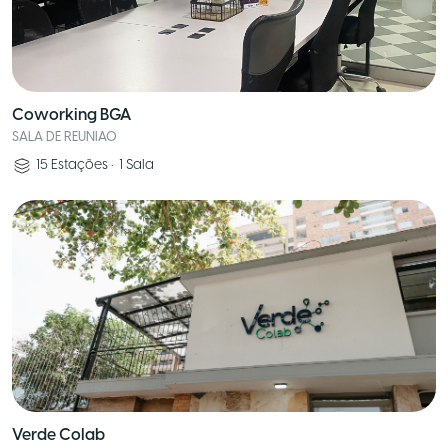
Coworking BGA
SALA DE REUNIAO
15
Estações
•
1
Sala
Verde Colab