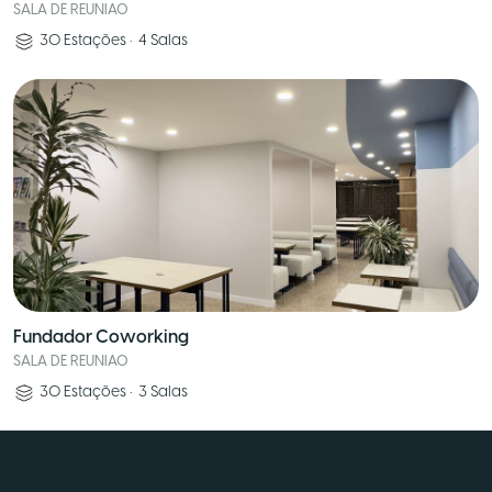
SALA DE REUNIAO
30
Estações
•
4
Salas
Fundador Coworking
SALA DE REUNIAO
30
Estações
•
3
Salas