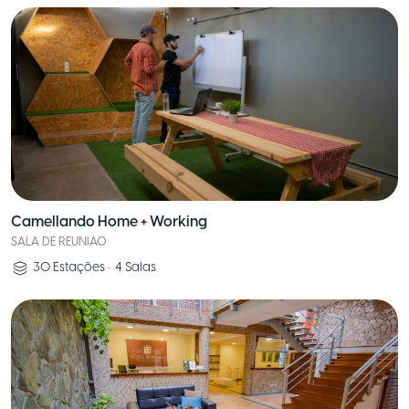
Camellando Home + Working
SALA DE REUNIAO
30
Estações
•
4
Salas