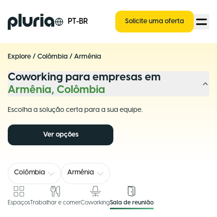
Logo Pluria
PT-BR
Solicite uma oferta
Explore
/
Colômbia
/
Armênia
Coworking para empresas em
Armênia, Colômbia
Escolha a solução certa para a sua equipe.
Ver opções
Colômbia
Armênia
Espaços
Trabalhar e comer
Coworking
Sala de reunião