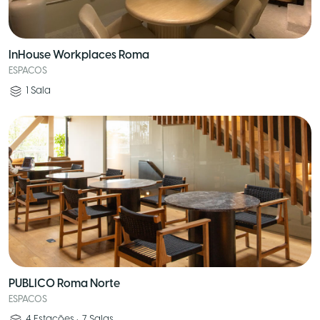
InHouse Workplaces Roma
ESPACOS
1
Sala
PUBLICO Roma Norte
ESPACOS
4
Estações
•
7
Salas