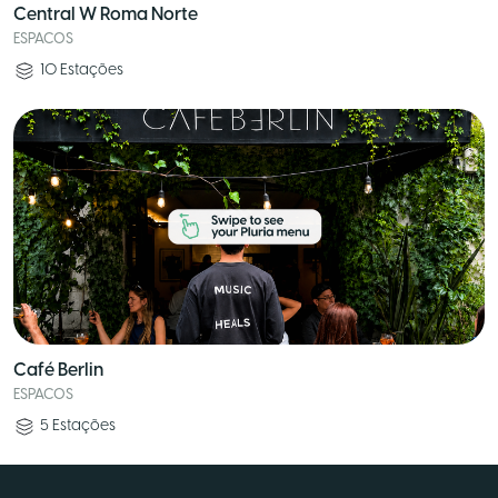
Central W Roma Norte
ESPACOS
10
Estações
Café Berlin
ESPACOS
5
Estações