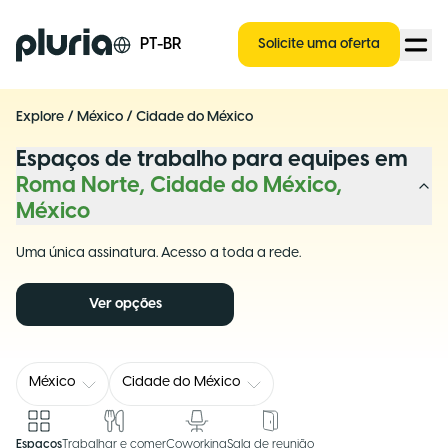
Logo Pluria
PT-BR
Solicite uma oferta
Explore
/
México
/
Cidade do México
Espaços de trabalho para equipes em
Roma Norte, Cidade do México,
México
Uma única assinatura. Acesso a toda a rede.
Ver opções
México
Cidade do México
Espaços
Trabalhar e comer
Coworking
Sala de reunião