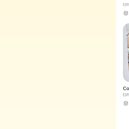
ES
Co
ES