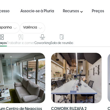
ucesso
Associe-se à Pluria
Recursos
Preços
Espanha
Valência
paços
Trabalhar e comer
Coworking
Sala de reunião
um Centro de Negocios
COWORK RUZAFA 2
C