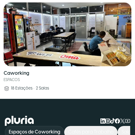
Caworking
ESPACOS
18
Estações
•
2
Salas
Logo Pluria
Espaços de Coworking
Cafés para Trabalho
Salas