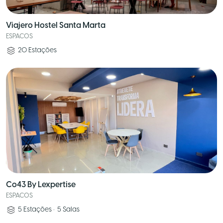
Viajero Hostel Santa Marta
ESPACOS
20
Estações
Co43 By Lexpertise
ESPACOS
5
Estações
•
5
Salas