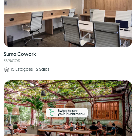
Suma Cowork
ESPACOS
15
Estações
•
2
Salas