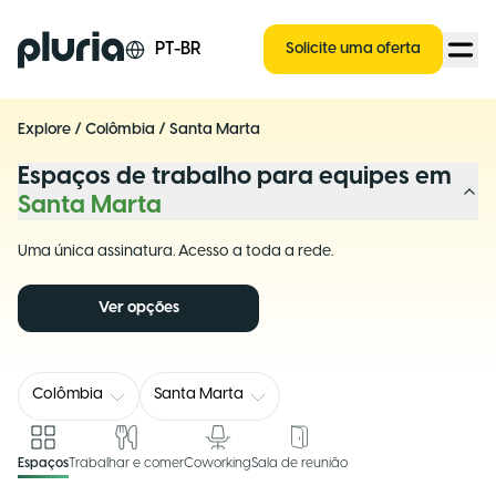
Logo Pluria
PT-BR
Solicite uma oferta
Explore
/
Colômbia
/
Santa Marta
Espaços de trabalho para equipes em
Santa Marta
Uma única assinatura. Acesso a toda a rede.
Ver opções
Colômbia
Santa Marta
Espaços
Trabalhar e comer
Coworking
Sala de reunião