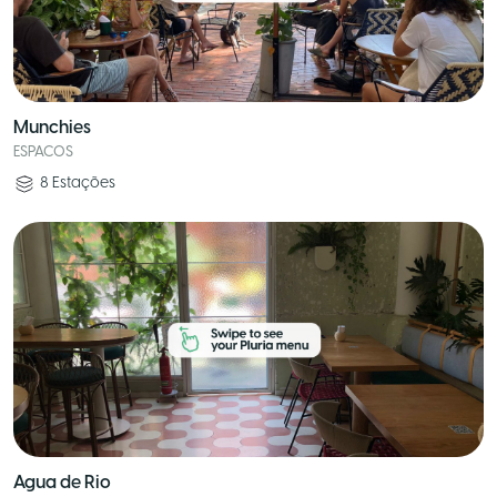
Munchies
ESPACOS
8
Estações
Agua de Rio