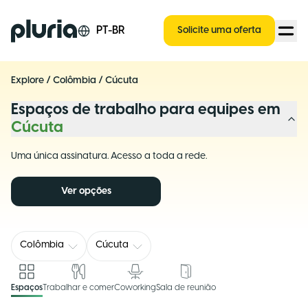
Logo Pluria
PT-BR
Solicite uma oferta
Explore
/
Colômbia
/
Cúcuta
Espaços de trabalho para equipes em
Cúcuta
Uma única assinatura. Acesso a toda a rede.
Ver opções
Colômbia
Cúcuta
Espaços
Trabalhar e comer
Coworking
Sala de reunião