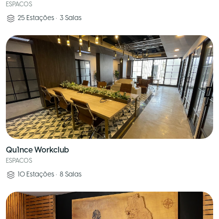
ESPACOS
25
Estações
•
3
Salas
Qu1nce Workclub
ESPACOS
10
Estações
•
8
Salas