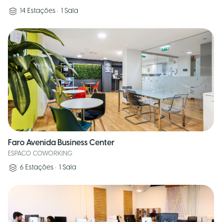
14
Estações
•
1
Sala
Faro Avenida Business Center
ESPACO COWORKING
6
Estações
•
1
Sala