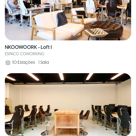
NKOOWOORK - Loft I
ESPACO COWORKING
10
Estações
•
1
Sala