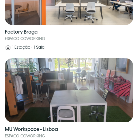
Factory Braga
ESPACO COWORKING
1
Estação
•
1
Sala
MU Workspace - Lisboa
ESPACO COWORKING