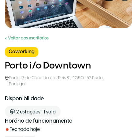
< Voltar aos escritórios
Coworking
Porto i/o Downtown
Porto
,
R. de Cândido dos Reis 81, 4050-152 Porto
,
Portugal
Disponibilidade
2
estações
•
1
sala
Horário de funcionamento
Fechado hoje