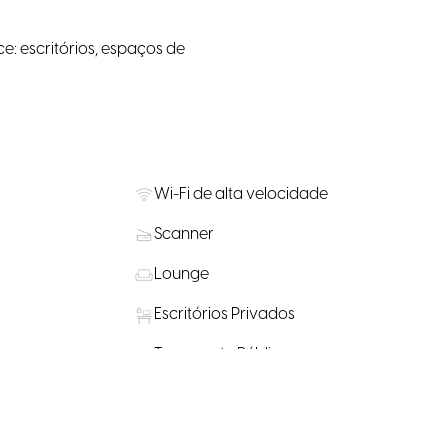
e: escritórios, espaços de
Wi-Fi de alta velocidade
Scanner
Lounge
Escritórios Privados
Transporte Público nas
a bicicletas
proximidades
s para compra
Álcool disponível para compra