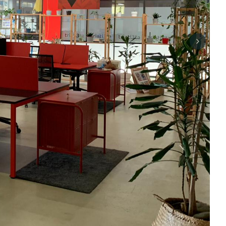
Next sli