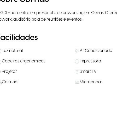
 GDI Hub: centro empresarial e de coworking em Oeiras. Oferec
owork, auditório, sala de reuniões e eventos.
Facilidades
Luz natural
Ar Condicionado
Cadeiras ergonómicas
Impressora
Projetor
Smart TV
Cozinha
Microondas
Estacionamento
Estacionamento par
Água, café e chá
Lanches disponívei