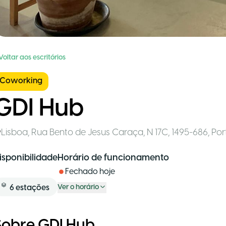
Voltar aos escritórios
Coworking
GDI Hub
Lisboa
,
Rua Bento de Jesus Caraça, N 17C, 1495-686
,
Por
isponibilidade
Horário de funcionamento
Fechado hoje
6
estações
Ver o horário
Sobre GDI Hub