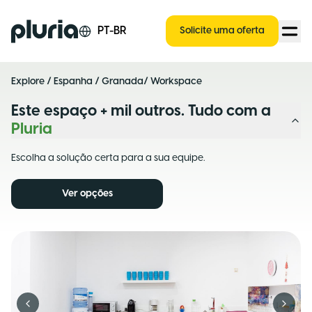
Logo Pluria
PT-BR
Solicite uma oferta
Explore
/
Espanha
/
Granada
/ Workspace
Este espaço + mil outros. Tudo com a
Pluria
Escolha a solução certa para a sua equipe.
Ver opções
Previous slide
Next s