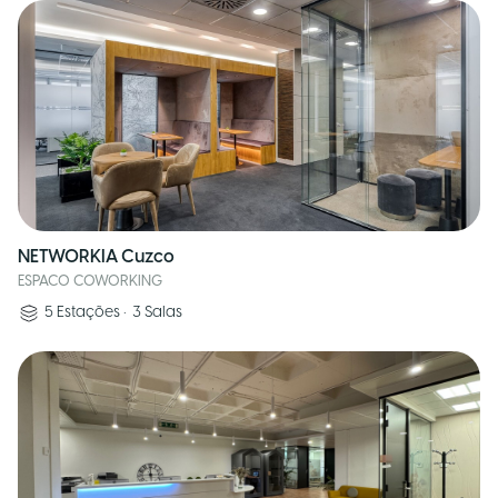
NETWORKIA Cuzco
ESPACO COWORKING
5
Estações
•
3
Salas