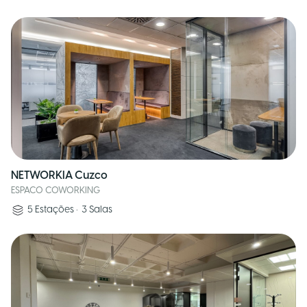
NETWORKIA Cuzco
ESPACO COWORKING
5
Estações
•
3
Salas